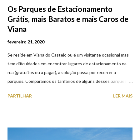
Os Parques de Estacionamento
Grátis, mais Baratos e mais Caros de
Viana
fevereiro 21, 2020
Se reside em Viana do Castelo ou é um visitante ocasional mas
tem dificuldades em encontrar lugares de estacionamento na
rua (gratuitos ou a pagar), a solução passa por recorrer a
parques. Comparámos os tarifários de alguns desses parques de
estacionamento públicos ou privados (tanto à superfície como
PARTILHAR
LER MAIS
subterrâneos) perto do centro da cidade (entenda-se por
centro, a Praça da República). Veja na tabela abaixo quais os mais
baratos e os mais caros. NOTA: O Parque do Gil Eannes e o
Parque da Marina/Cais Viana são à superfície os restantes são
subterrâneos. O Parque da Estação Viana Shopping é grátis de