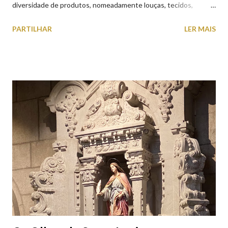
diversidade de produtos, nomeadamente louças, tecidos,
roupas, calçado, atoalhados, móveis, vasilhame, ferramentas,
PARTILHAR
LER MAIS
cobres entre muitos outros. Horário de funcionamento | Verão
das 07h00-20h00 / Inverno das 07h00-18h00. Feira Semanal em
Viana do Castelo (2019.10.25) Feira Semanal em Viana do
Castelo (2019.10.25) Feira Semanal em Viana do Castelo
(2019.10.25) Feira Semanal em Viana do Castelo (2019.10.25)
Feira Semanal em Viana do Castelo (2019.10.25) Feira Semanal
em Viana do Castelo (2019.10.25) Feira Semanal em Viana do
Castelo (2019.10.25) Feira Semanal em Viana do Castelo
(2019.10.25)