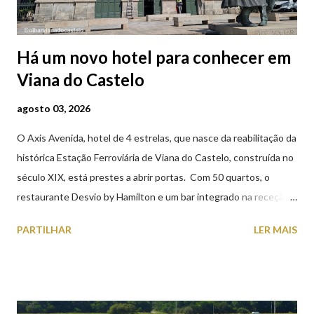
Há um novo hotel para conhecer em
Viana do Castelo
agosto 03, 2026
O Axis Avenida, hotel de 4 estrelas, que nasce da reabilitação da
histórica Estação Ferroviária de Viana do Castelo, construída no
século XIX, está prestes a abrir portas. Com 50 quartos, o
restaurante Desvio by Hamilton e um bar integrado na receção,
o Axis Avenida, inspira-se na temática ferroviária, integrando
PARTILHAR
LER MAIS
peças históricas cedidas pela IP Património que homenageiam a
memória e a identidade deste emblemático edifício. 📸 3 agosto
2026 | @olharvianadocastelo