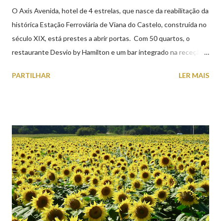
O Axis Avenida, hotel de 4 estrelas, que nasce da reabilitação da
histórica Estação Ferroviária de Viana do Castelo, construída no
século XIX, está prestes a abrir portas. Com 50 quartos, o
restaurante Desvio by Hamilton e um bar integrado na receção,
o Axis Avenida, inspira-se na temática ferroviária, integrando
PARTILHAR
LER MAIS
peças históricas cedidas pela IP Património que homenageiam a
memória e a identidade deste emblemático edifício. 📸 3 agosto
2026 | @olharvianadocastelo