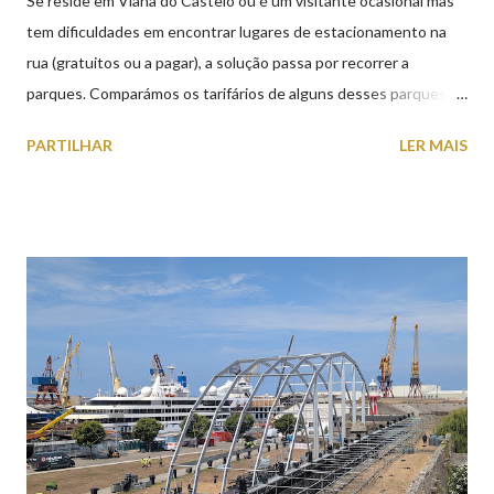
Se reside em Viana do Castelo ou é um visitante ocasional mas
tem dificuldades em encontrar lugares de estacionamento na
rua (gratuitos ou a pagar), a solução passa por recorrer a
parques. Comparámos os tarifários de alguns desses parques de
estacionamento públicos ou privados (tanto à superfície como
PARTILHAR
LER MAIS
subterrâneos) perto do centro da cidade (entenda-se por
centro, a Praça da República). Veja na tabela abaixo quais os mais
baratos e os mais caros. NOTA: O Parque do Gil Eannes e o
Parque da Marina/Cais Viana são à superfície os restantes são
subterrâneos. O Parque da Estação Viana Shopping é grátis de
2ª a 5ª feira a partir das 20:00 (DIAS ÚTEIS)