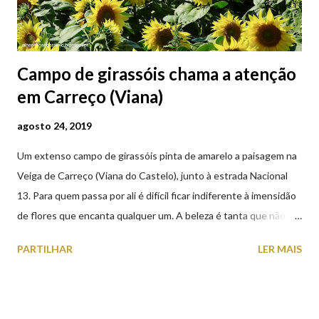
Campo de girassóis chama a atenção
em Carreço (Viana)
agosto 24, 2019
Um extenso campo de girassóis pinta de amarelo a paisagem na
Veiga de Carreço (Viana do Castelo), junto à estrada Nacional
13. Para quem passa por ali é difícil ficar indiferente à imensidão
de flores que encanta qualquer um. A beleza é tanta que não
falta quem pare por alguns minutos para observar os girassóis e
PARTILHAR
LER MAIS
aproveite a paisagem como cenário para tirar algumas
fotografias.