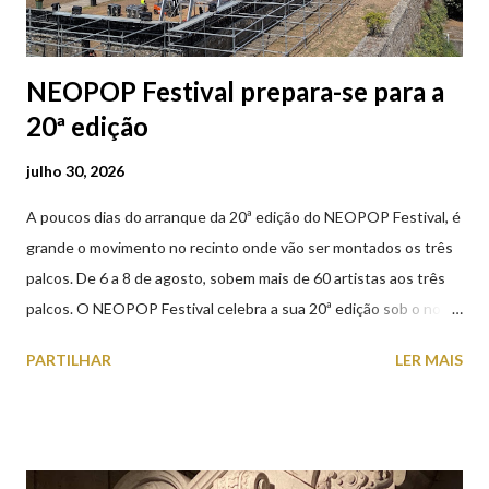
NEOPOP Festival prepara-se para a
20ª edição
julho 30, 2026
A poucos dias do arranque da 20ª edição do NEOPOP Festival, é
grande o movimento no recinto onde vão ser montados os três
palcos. De 6 a 8 de agosto, sobem mais de 60 artistas aos três
palcos. O NEOPOP Festival celebra a sua 20ª edição sob o nome
ANTIPOP. Considerado o maior evento de música eletrónica em
PARTILHAR
LER MAIS
Portugal e um dos mais prestigiados da Europa, atrai milhares de
visitantes nacionais e internacionais. Realiza-se junto ao Forte
de Santiago da Barra, em Viana do Castelo. 📸 30 julho 2026 |
@olharvianadocastelo Saiba tudo sobre o NEOPOP 2026, AQUI