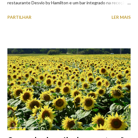
restaurante Desvio by Hamilton e um bar integrado na receção,
o Axis Avenida, inspira-se na temática ferroviária, integrando
PARTILHAR
LER MAIS
peças históricas cedidas pela IP Património que homenageiam a
memória e a identidade deste emblemático edifício. 📸 3 agosto
2026 | @olharvianadocastelo