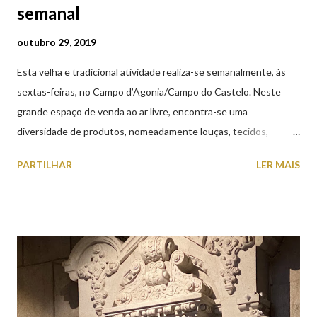
semanal
outubro 29, 2019
Esta velha e tradicional atividade realiza-se semanalmente, às
sextas-feiras, no Campo d’Agonia/Campo do Castelo. Neste
grande espaço de venda ao ar livre, encontra-se uma
diversidade de produtos, nomeadamente louças, tecidos,
roupas, calçado, atoalhados, móveis, vasilhame, ferramentas,
PARTILHAR
LER MAIS
cobres entre muitos outros. Horário de funcionamento | Verão
das 07h00-20h00 / Inverno das 07h00-18h00. Feira Semanal em
Viana do Castelo (2019.10.25) Feira Semanal em Viana do
Castelo (2019.10.25) Feira Semanal em Viana do Castelo
(2019.10.25) Feira Semanal em Viana do Castelo (2019.10.25)
Feira Semanal em Viana do Castelo (2019.10.25) Feira Semanal
em Viana do Castelo (2019.10.25) Feira Semanal em Viana do
Castelo (2019.10.25) Feira Semanal em Viana do Castelo