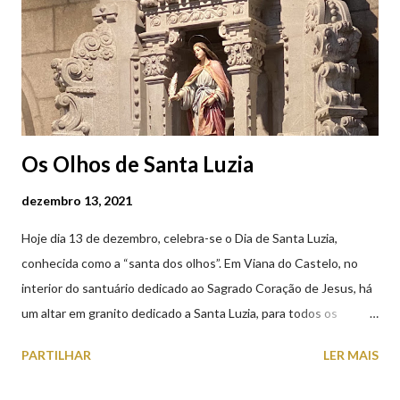
(2019.10.25)
Os Olhos de Santa Luzia
dezembro 13, 2021
Hoje dia 13 de dezembro, celebra-se o Dia de Santa Luzia,
conhecida como a “santa dos olhos”. Em Viana do Castelo, no
interior do santuário dedicado ao Sagrado Coração de Jesus, há
um altar em granito dedicado a Santa Luzia, para todos os
crentes que lhe queiram prestar devoção. Em tempos, existiu
PARTILHAR
LER MAIS
uma capela dedicada a Santa Luzia construída no cimo do monte
com o mesmo nome, que subsistiu até ao ano de 1926, altura em