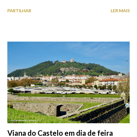
estacionamento públicos ou privados (tanto à superfície como
PARTILHAR
LER MAIS
subterrâneos) perto do centro da cidade (entenda-se por
centro, a Praça da República). Veja na tabela abaixo quais os mais
baratos e os mais caros. NOTA: O Parque do Gil Eannes e o
Parque da Marina/Cais Viana são à superfície os restantes são
subterrâneos. O Parque da Estação Viana Shopping é grátis de
2ª a 5ª feira a partir das 20:00 (DIAS ÚTEIS)
Viana do Castelo em dia de feira