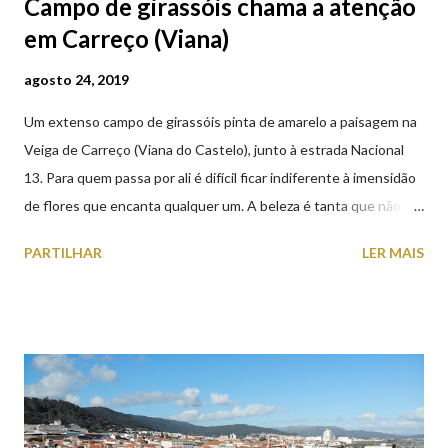
Campo de girassóis chama a atenção
em Carreço (Viana)
agosto 24, 2019
Um extenso campo de girassóis pinta de amarelo a paisagem na
Veiga de Carreço (Viana do Castelo), junto à estrada Nacional
13. Para quem passa por ali é difícil ficar indiferente à imensidão
de flores que encanta qualquer um. A beleza é tanta que não
falta quem pare por alguns minutos para observar os girassóis e
PARTILHAR
LER MAIS
aproveite a paisagem como cenário para tirar algumas
fotografias.