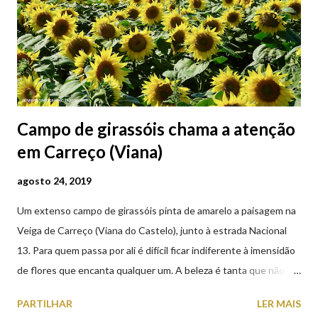
Campo de girassóis chama a atenção
em Carreço (Viana)
agosto 24, 2019
Um extenso campo de girassóis pinta de amarelo a paisagem na
Veiga de Carreço (Viana do Castelo), junto à estrada Nacional
13. Para quem passa por ali é difícil ficar indiferente à imensidão
de flores que encanta qualquer um. A beleza é tanta que não
falta quem pare por alguns minutos para observar os girassóis e
PARTILHAR
LER MAIS
aproveite a paisagem como cenário para tirar algumas