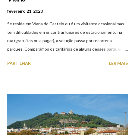
fevereiro 21, 2020
Se reside em Viana do Castelo ou é um visitante ocasional mas
tem dificuldades em encontrar lugares de estacionamento na
rua (gratuitos ou a pagar), a solução passa por recorrer a
parques. Comparámos os tarifários de alguns desses parques de
estacionamento públicos ou privados (tanto à superfície como
PARTILHAR
LER MAIS
subterrâneos) perto do centro da cidade (entenda-se por
centro, a Praça da República). Veja na tabela abaixo quais os mais
baratos e os mais caros. NOTA: O Parque do Gil Eannes e o
Parque da Marina/Cais Viana são à superfície os restantes são
subterrâneos. O Parque da Estação Viana Shopping é grátis de
2ª a 5ª feira a partir das 20:00 (DIAS ÚTEIS)