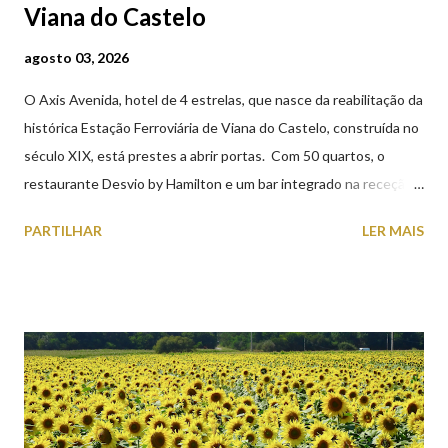
Viana do Castelo
agosto 03, 2026
O Axis Avenida, hotel de 4 estrelas, que nasce da reabilitação da
histórica Estação Ferroviária de Viana do Castelo, construída no
século XIX, está prestes a abrir portas. Com 50 quartos, o
restaurante Desvio by Hamilton e um bar integrado na receção,
o Axis Avenida, inspira-se na temática ferroviária, integrando
PARTILHAR
LER MAIS
peças históricas cedidas pela IP Património que homenageiam a
memória e a identidade deste emblemático edifício. 📸 3 agosto
2026 | @olharvianadocastelo