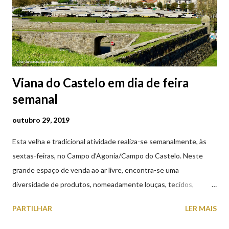
Viana do Castelo em dia de feira
semanal
outubro 29, 2019
Esta velha e tradicional atividade realiza-se semanalmente, às
sextas-feiras, no Campo d’Agonia/Campo do Castelo. Neste
grande espaço de venda ao ar livre, encontra-se uma
diversidade de produtos, nomeadamente louças, tecidos,
roupas, calçado, atoalhados, móveis, vasilhame, ferramentas,
PARTILHAR
LER MAIS
cobres entre muitos outros. Horário de funcionamento | Verão
das 07h00-20h00 / Inverno das 07h00-18h00. Feira Semanal em