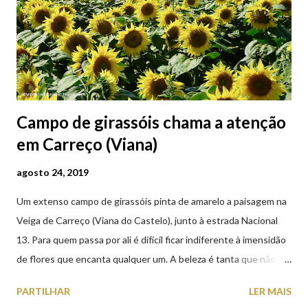
Campo de girassóis chama a atenção
em Carreço (Viana)
agosto 24, 2019
Um extenso campo de girassóis pinta de amarelo a paisagem na
Veiga de Carreço (Viana do Castelo), junto à estrada Nacional
13. Para quem passa por ali é difícil ficar indiferente à imensidão
de flores que encanta qualquer um. A beleza é tanta que não
falta quem pare por alguns minutos para observar os girassóis e
PARTILHAR
LER MAIS
aproveite a paisagem como cenário para tirar algumas