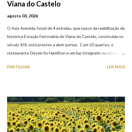
Viana do Castelo
agosto 03, 2026
O Axis Avenida, hotel de 4 estrelas, que nasce da reabilitação da
histórica Estação Ferroviária de Viana do Castelo, construída no
século XIX, está prestes a abrir portas. Com 50 quartos, o
restaurante Desvio by Hamilton e um bar integrado na receção,
o Axis Avenida, inspira-se na temática ferroviária, integrando
PARTILHAR
LER MAIS
peças históricas cedidas pela IP Património que homenageiam a
memória e a identidade deste emblemático edifício. 📸 3 agosto
2026 | @olharvianadocastelo