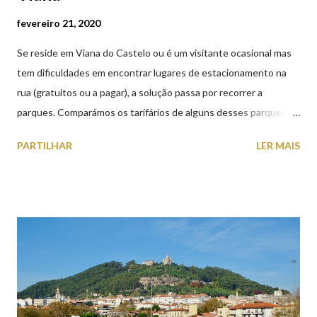
fevereiro 21, 2020
Se reside em Viana do Castelo ou é um visitante ocasional mas
tem dificuldades em encontrar lugares de estacionamento na
rua (gratuitos ou a pagar), a solução passa por recorrer a
parques. Comparámos os tarifários de alguns desses parques de
estacionamento públicos ou privados (tanto à superfície como
PARTILHAR
LER MAIS
subterrâneos) perto do centro da cidade (entenda-se por
centro, a Praça da República). Veja na tabela abaixo quais os mais
baratos e os mais caros. NOTA: O Parque do Gil Eannes e o
Parque da Marina/Cais Viana são à superfície os restantes são
subterrâneos. O Parque da Estação Viana Shopping é grátis de
2ª a 5ª feira a partir das 20:00 (DIAS ÚTEIS)