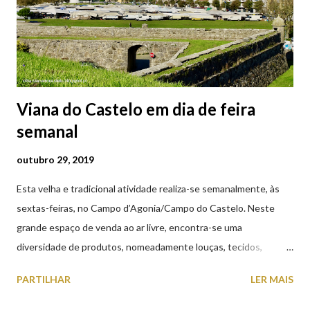
Viana do Castelo em dia de feira
semanal
outubro 29, 2019
Esta velha e tradicional atividade realiza-se semanalmente, às
sextas-feiras, no Campo d’Agonia/Campo do Castelo. Neste
grande espaço de venda ao ar livre, encontra-se uma
diversidade de produtos, nomeadamente louças, tecidos,
roupas, calçado, atoalhados, móveis, vasilhame, ferramentas,
PARTILHAR
LER MAIS
cobres entre muitos outros. Horário de funcionamento | Verão
das 07h00-20h00 / Inverno das 07h00-18h00. Feira Semanal em