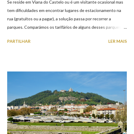
Se reside em Viana do Castelo ou é um visitante ocasional mas
tem dificuldades em encontrar lugares de estacionamento na
rua (gratuitos ou a pagar), a solução passa por recorrer a
parques. Comparámos os tarifários de alguns desses parques de
estacionamento públicos ou privados (tanto à superfície como
PARTILHAR
LER MAIS
subterrâneos) perto do centro da cidade (entenda-se por
centro, a Praça da República). Veja na tabela abaixo quais os mais
baratos e os mais caros. NOTA: O Parque do Gil Eannes e o
Parque da Marina/Cais Viana são à superfície os restantes são
subterrâneos. O Parque da Estação Viana Shopping é grátis de
2ª a 5ª feira a partir das 20:00 (DIAS ÚTEIS)