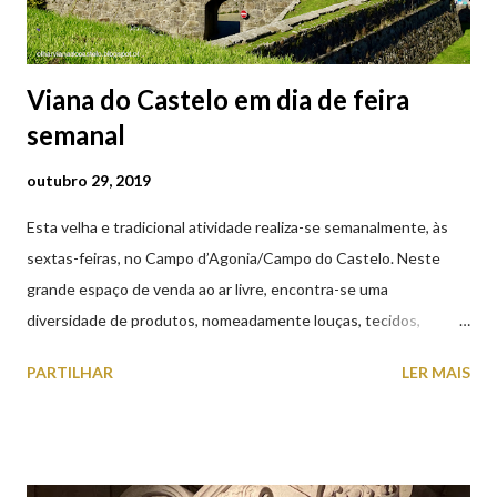
Viana do Castelo em dia de feira
semanal
outubro 29, 2019
Esta velha e tradicional atividade realiza-se semanalmente, às
sextas-feiras, no Campo d’Agonia/Campo do Castelo. Neste
grande espaço de venda ao ar livre, encontra-se uma
diversidade de produtos, nomeadamente louças, tecidos,
roupas, calçado, atoalhados, móveis, vasilhame, ferramentas,
PARTILHAR
LER MAIS
cobres entre muitos outros. Horário de funcionamento | Verão
das 07h00-20h00 / Inverno das 07h00-18h00. Feira Semanal em
Viana do Castelo (2019.10.25) Feira Semanal em Viana do
Castelo (2019.10.25) Feira Semanal em Viana do Castelo