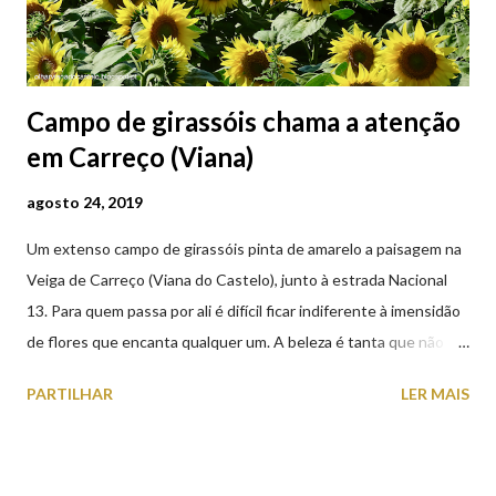
Campo de girassóis chama a atenção
em Carreço (Viana)
agosto 24, 2019
Um extenso campo de girassóis pinta de amarelo a paisagem na
Veiga de Carreço (Viana do Castelo), junto à estrada Nacional
13. Para quem passa por ali é difícil ficar indiferente à imensidão
de flores que encanta qualquer um. A beleza é tanta que não
falta quem pare por alguns minutos para observar os girassóis e
PARTILHAR
LER MAIS
aproveite a paisagem como cenário para tirar algumas
fotografias.