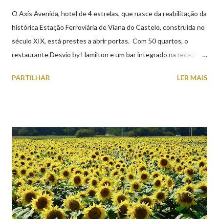
O Axis Avenida, hotel de 4 estrelas, que nasce da reabilitação da
histórica Estação Ferroviária de Viana do Castelo, construída no
século XIX, está prestes a abrir portas. Com 50 quartos, o
restaurante Desvio by Hamilton e um bar integrado na receção,
o Axis Avenida, inspira-se na temática ferroviária, integrando
PARTILHAR
LER MAIS
peças históricas cedidas pela IP Património que homenageiam a
memória e a identidade deste emblemático edifício. 📸 3 agosto
2026 | @olharvianadocastelo