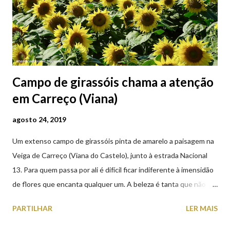
Campo de girassóis chama a atenção
em Carreço (Viana)
agosto 24, 2019
Um extenso campo de girassóis pinta de amarelo a paisagem na
Veiga de Carreço (Viana do Castelo), junto à estrada Nacional
13. Para quem passa por ali é difícil ficar indiferente à imensidão
de flores que encanta qualquer um. A beleza é tanta que não
falta quem pare por alguns minutos para observar os girassóis e
PARTILHAR
LER MAIS
aproveite a paisagem como cenário para tirar algumas
fotografias.