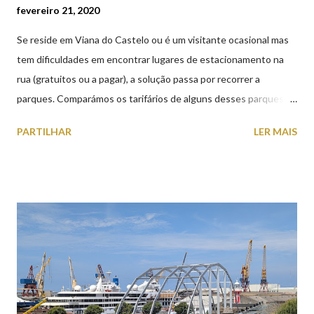
fevereiro 21, 2020
Se reside em Viana do Castelo ou é um visitante ocasional mas
tem dificuldades em encontrar lugares de estacionamento na
rua (gratuitos ou a pagar), a solução passa por recorrer a
parques. Comparámos os tarifários de alguns desses parques de
estacionamento públicos ou privados (tanto à superfície como
PARTILHAR
LER MAIS
subterrâneos) perto do centro da cidade (entenda-se por
centro, a Praça da República). Veja na tabela abaixo quais os mais
baratos e os mais caros. NOTA: O Parque do Gil Eannes e o
Parque da Marina/Cais Viana são à superfície os restantes são
subterrâneos. O Parque da Estação Viana Shopping é grátis de
2ª a 5ª feira a partir das 20:00 (DIAS ÚTEIS)