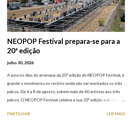
NEOPOP Festival prepara-se para a
20ª edição
julho 30, 2026
A poucos dias do arranque da 20ª edição do NEOPOP Festival, é
grande o movimento no recinto onde vão ser montados os três
palcos. De 6 a 8 de agosto, sobem mais de 60 artistas aos três
palcos. O NEOPOP Festival celebra a sua 20ª edição sob o nome
ANTIPOP. Considerado o maior evento de música eletrónica em
PARTILHAR
LER MAIS
Portugal e um dos mais prestigiados da Europa, atrai milhares de
visitantes nacionais e internacionais. Realiza-se junto ao Forte