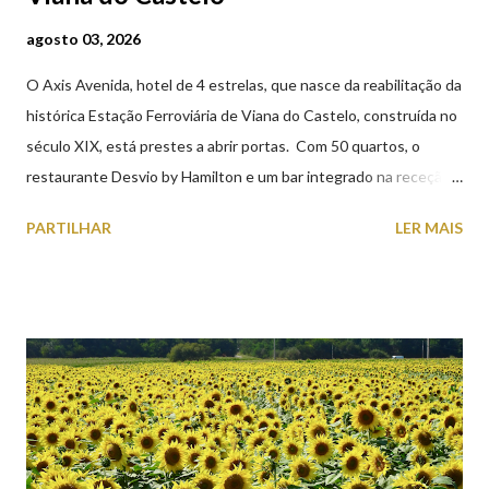
agosto 03, 2026
O Axis Avenida, hotel de 4 estrelas, que nasce da reabilitação da
histórica Estação Ferroviária de Viana do Castelo, construída no
século XIX, está prestes a abrir portas. Com 50 quartos, o
restaurante Desvio by Hamilton e um bar integrado na receção,
o Axis Avenida, inspira-se na temática ferroviária, integrando
PARTILHAR
LER MAIS
peças históricas cedidas pela IP Património que homenageiam a
memória e a identidade deste emblemático edifício. 📸 3 agosto
2026 | @olharvianadocastelo