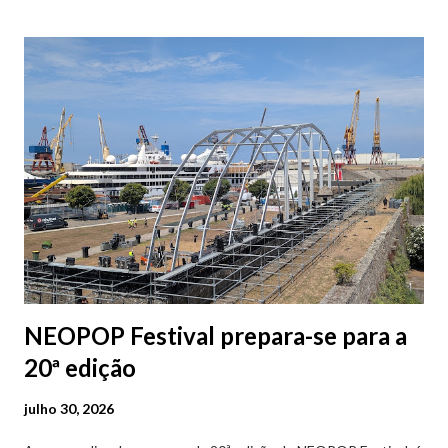
baratos e os mais caros. NOTA: O Parque do Gil Eannes e o
Parque da Marina/Cais Viana são à superfície os restantes são
subterrâneos. O Parque da Estação Viana Shopping é grátis de
2ª a 5ª feira a partir das 20:00 (DIAS ÚTEIS)
NEOPOP Festival prepara-se para a
20ª edição
julho 30, 2026