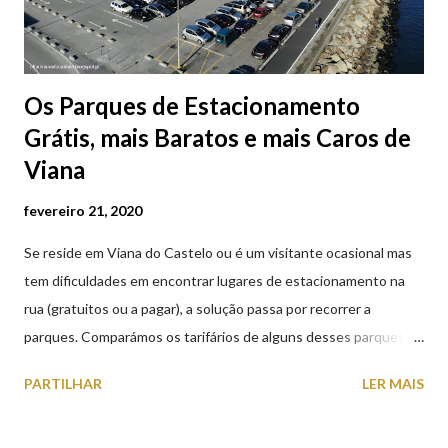
Os Parques de Estacionamento
Grátis, mais Baratos e mais Caros de
Viana
fevereiro 21, 2020
Se reside em Viana do Castelo ou é um visitante ocasional mas
tem dificuldades em encontrar lugares de estacionamento na
rua (gratuitos ou a pagar), a solução passa por recorrer a
parques. Comparámos os tarifários de alguns desses parques de
estacionamento públicos ou privados (tanto à superfície como
PARTILHAR
LER MAIS
subterrâneos) perto do centro da cidade (entenda-se por
centro, a Praça da República). Veja na tabela abaixo quais os mais