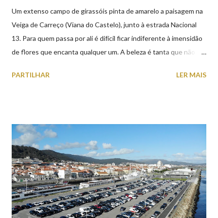
Um extenso campo de girassóis pinta de amarelo a paisagem na
Veiga de Carreço (Viana do Castelo), junto à estrada Nacional
13. Para quem passa por ali é difícil ficar indiferente à imensidão
de flores que encanta qualquer um. A beleza é tanta que não
falta quem pare por alguns minutos para observar os girassóis e
PARTILHAR
LER MAIS
aproveite a paisagem como cenário para tirar algumas
fotografias.