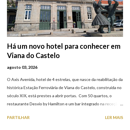
Há um novo hotel para conhecer em
Viana do Castelo
agosto 03, 2026
O Axis Avenida, hotel de 4 estrelas, que nasce da reabilitação da
histórica Estação Ferroviária de Viana do Castelo, construída no
século XIX, está prestes a abrir portas. Com 50 quartos, o
restaurante Desvio by Hamilton e um bar integrado na receção,
o Axis Avenida, inspira-se na temática ferroviária, integrando
PARTILHAR
LER MAIS
peças históricas cedidas pela IP Património que homenageiam a
memória e a identidade deste emblemático edifício. 📸 3 agosto