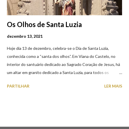
Os Olhos de Santa Luzia
dezembro 13, 2021
Hoje dia 13 de dezembro, celebra-se o Dia de Santa Luzia,
conhecida como a “santa dos olhos”. Em Viana do Castelo, no
interior do santuário dedicado ao Sagrado Coração de Jesus, há
um altar em granito dedicado a Santa Luzia, para todos os
crentes que lhe queiram prestar devoção. Em tempos, existiu
PARTILHAR
LER MAIS
uma capela dedicada a Santa Luzia construída no cimo do monte
com o mesmo nome, que subsistiu até ao ano de 1926, altura em
que foi derrubada para no seu lugar ser construído o templo
dedicado ao Sagrado Coração de Jesus (atualmente Santuário).
A lenda que deu origem à devoção de Santa Luzia como
protetora dos olhos: A história/lenda de Santa Luzia (Luzia de