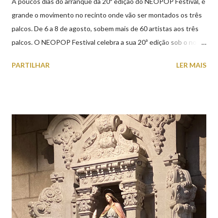
A poucos dias do arranque da 20ª edição do NEOPOP Festival, é
grande o movimento no recinto onde vão ser montados os três
palcos. De 6 a 8 de agosto, sobem mais de 60 artistas aos três
palcos. O NEOPOP Festival celebra a sua 20ª edição sob o nome
ANTIPOP. Considerado o maior evento de música eletrónica em
PARTILHAR
LER MAIS
Portugal e um dos mais prestigiados da Europa, atrai milhares de
visitantes nacionais e internacionais. Realiza-se junto ao Forte
de Santiago da Barra, em Viana do Castelo. 📸 30 julho 2026 |
@olharvianadocastelo Saiba tudo sobre o NEOPOP 2026, AQUI
.