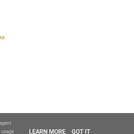
AR
-agent
LEARN MORE
GOT IT
e usage