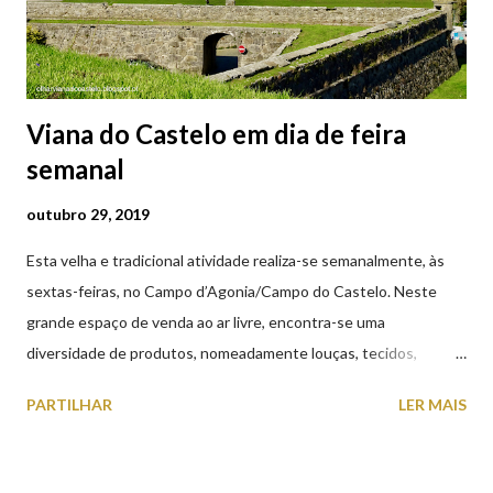
Viana do Castelo em dia de feira
semanal
outubro 29, 2019
Esta velha e tradicional atividade realiza-se semanalmente, às
sextas-feiras, no Campo d’Agonia/Campo do Castelo. Neste
grande espaço de venda ao ar livre, encontra-se uma
diversidade de produtos, nomeadamente louças, tecidos,
roupas, calçado, atoalhados, móveis, vasilhame, ferramentas,
PARTILHAR
LER MAIS
cobres entre muitos outros. Horário de funcionamento | Verão
das 07h00-20h00 / Inverno das 07h00-18h00. Feira Semanal em
Viana do Castelo (2019.10.25) Feira Semanal em Viana do