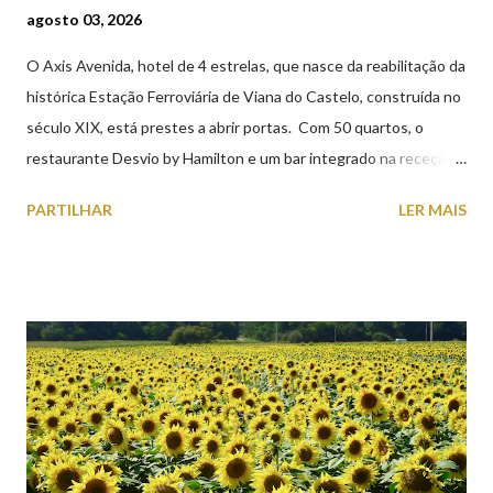
agosto 03, 2026
O Axis Avenida, hotel de 4 estrelas, que nasce da reabilitação da
histórica Estação Ferroviária de Viana do Castelo, construída no
século XIX, está prestes a abrir portas. Com 50 quartos, o
restaurante Desvio by Hamilton e um bar integrado na receção,
o Axis Avenida, inspira-se na temática ferroviária, integrando
PARTILHAR
LER MAIS
peças históricas cedidas pela IP Património que homenageiam a
memória e a identidade deste emblemático edifício. 📸 3 agosto
2026 | @olharvianadocastelo