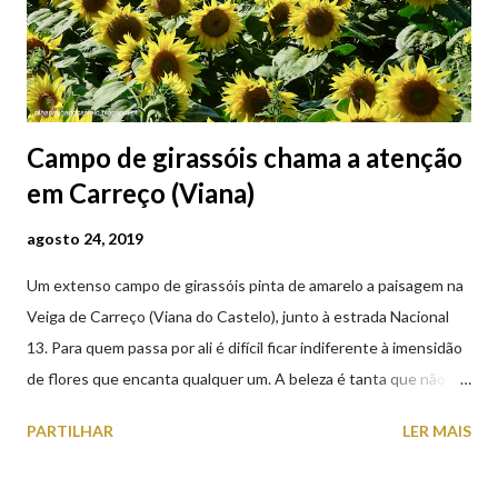
Campo de girassóis chama a atenção
em Carreço (Viana)
agosto 24, 2019
Um extenso campo de girassóis pinta de amarelo a paisagem na
Veiga de Carreço (Viana do Castelo), junto à estrada Nacional
13. Para quem passa por ali é difícil ficar indiferente à imensidão
de flores que encanta qualquer um. A beleza é tanta que não
falta quem pare por alguns minutos para observar os girassóis e
PARTILHAR
LER MAIS
aproveite a paisagem como cenário para tirar algumas
fotografias.