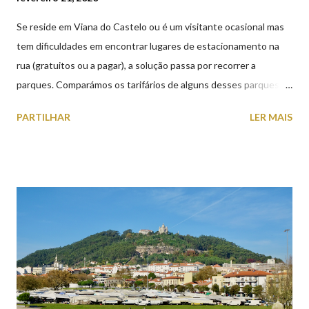
Se reside em Viana do Castelo ou é um visitante ocasional mas
tem dificuldades em encontrar lugares de estacionamento na
rua (gratuitos ou a pagar), a solução passa por recorrer a
parques. Comparámos os tarifários de alguns desses parques de
estacionamento públicos ou privados (tanto à superfície como
PARTILHAR
LER MAIS
subterrâneos) perto do centro da cidade (entenda-se por
centro, a Praça da República). Veja na tabela abaixo quais os mais
baratos e os mais caros. NOTA: O Parque do Gil Eannes e o
Parque da Marina/Cais Viana são à superfície os restantes são
subterrâneos. O Parque da Estação Viana Shopping é grátis de
2ª a 5ª feira a partir das 20:00 (DIAS ÚTEIS)