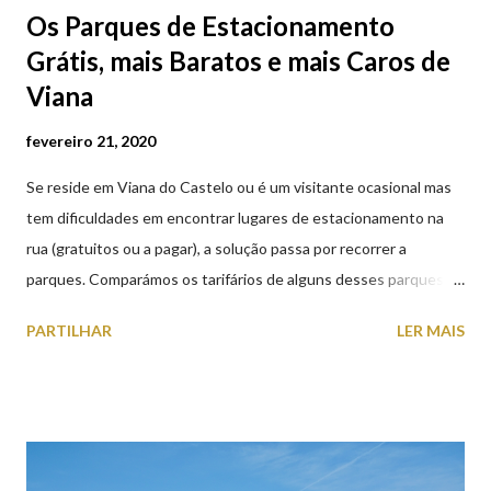
Os Parques de Estacionamento
Grátis, mais Baratos e mais Caros de
Viana
fevereiro 21, 2020
Se reside em Viana do Castelo ou é um visitante ocasional mas
tem dificuldades em encontrar lugares de estacionamento na
rua (gratuitos ou a pagar), a solução passa por recorrer a
parques. Comparámos os tarifários de alguns desses parques de
estacionamento públicos ou privados (tanto à superfície como
PARTILHAR
LER MAIS
subterrâneos) perto do centro da cidade (entenda-se por
centro, a Praça da República). Veja na tabela abaixo quais os mais
baratos e os mais caros. NOTA: O Parque do Gil Eannes e o
Parque da Marina/Cais Viana são à superfície os restantes são
subterrâneos. O Parque da Estação Viana Shopping é grátis de