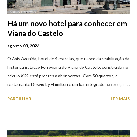
Há um novo hotel para conhecer em
Viana do Castelo
agosto 03, 2026
O Axis Avenida, hotel de 4 estrelas, que nasce da reabilitação da
histórica Estação Ferroviária de Viana do Castelo, construída no
século XIX, está prestes a abrir portas. Com 50 quartos, o
restaurante Desvio by Hamilton e um bar integrado na receção,
o Axis Avenida, inspira-se na temática ferroviária, integrando
PARTILHAR
LER MAIS
peças históricas cedidas pela IP Património que homenageiam a
memória e a identidade deste emblemático edifício. 📸 3 agosto
2026 | @olharvianadocastelo