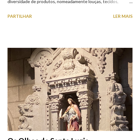
diversidade de produtos, nomeadamente louças, tecidos,
roupas, calçado, atoalhados, móveis, vasilhame, ferramentas,
PARTILHAR
LER MAIS
cobres entre muitos outros. Horário de funcionamento | Verão
das 07h00-20h00 / Inverno das 07h00-18h00. Feira Semanal em
Viana do Castelo (2019.10.25) Feira Semanal em Viana do
Castelo (2019.10.25) Feira Semanal em Viana do Castelo
(2019.10.25) Feira Semanal em Viana do Castelo (2019.10.25)
Feira Semanal em Viana do Castelo (2019.10.25) Feira Semanal
em Viana do Castelo (2019.10.25) Feira Semanal em Viana do
Castelo (2019.10.25) Feira Semanal em Viana do Castelo
(2019.10.25)