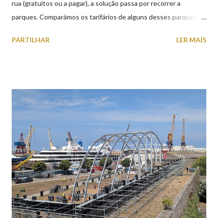
rua (gratuitos ou a pagar), a solução passa por recorrer a
parques. Comparámos os tarifários de alguns desses parques de
estacionamento públicos ou privados (tanto à superfície como
PARTILHAR
LER MAIS
subterrâneos) perto do centro da cidade (entenda-se por
centro, a Praça da República). Veja na tabela abaixo quais os mais
baratos e os mais caros. NOTA: O Parque do Gil Eannes e o
Parque da Marina/Cais Viana são à superfície os restantes são
subterrâneos. O Parque da Estação Viana Shopping é grátis de
2ª a 5ª feira a partir das 20:00 (DIAS ÚTEIS)