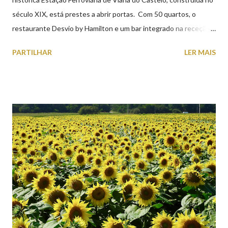
século XIX, está prestes a abrir portas. Com 50 quartos, o
restaurante Desvio by Hamilton e um bar integrado na receção,
o Axis Avenida, inspira-se na temática ferroviária, integrando
PARTILHAR
LER MAIS
peças históricas cedidas pela IP Património que homenageiam a
memória e a identidade deste emblemático edifício. 📸 3 agosto
2026 | @olharvianadocastelo