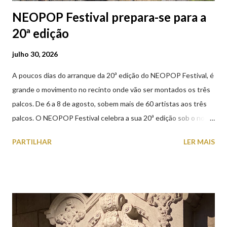
NEOPOP Festival prepara-se para a
20ª edição
julho 30, 2026
A poucos dias do arranque da 20ª edição do NEOPOP Festival, é
grande o movimento no recinto onde vão ser montados os três
palcos. De 6 a 8 de agosto, sobem mais de 60 artistas aos três
palcos. O NEOPOP Festival celebra a sua 20ª edição sob o nome
ANTIPOP. Considerado o maior evento de música eletrónica em
PARTILHAR
LER MAIS
Portugal e um dos mais prestigiados da Europa, atrai milhares de
visitantes nacionais e internacionais. Realiza-se junto ao Forte
de Santiago da Barra, em Viana do Castelo. 📸 30 julho 2026 |
@olharvianadocastelo Saiba tudo sobre o NEOPOP 2026, AQUI
.