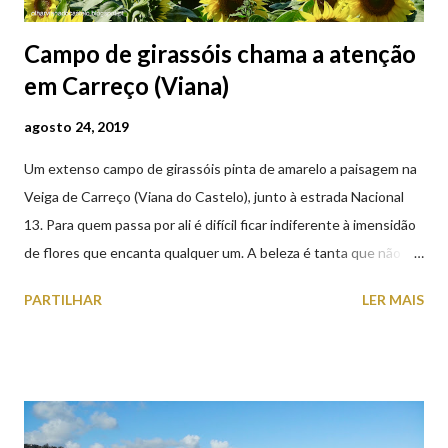
Campo de girassóis chama a atenção
em Carreço (Viana)
agosto 24, 2019
Um extenso campo de girassóis pinta de amarelo a paisagem na
Veiga de Carreço (Viana do Castelo), junto à estrada Nacional
13. Para quem passa por ali é difícil ficar indiferente à imensidão
de flores que encanta qualquer um. A beleza é tanta que não
falta quem pare por alguns minutos para observar os girassóis e
PARTILHAR
LER MAIS
aproveite a paisagem como cenário para tirar algumas
fotografias.