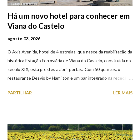
Há um novo hotel para conhecer em
Viana do Castelo
agosto 03, 2026
O Axis Avenida, hotel de 4 estrelas, que nasce da reabilitação da
histórica Estação Ferroviária de Viana do Castelo, construída no
século XIX, está prestes a abrir portas. Com 50 quartos, o
restaurante Desvio by Hamilton e um bar integrado na receção,
o Axis Avenida, inspira-se na temática ferroviária, integrando
PARTILHAR
LER MAIS
peças históricas cedidas pela IP Património que homenageiam a
memória e a identidade deste emblemático edifício. 📸 3 agosto
2026 | @olharvianadocastelo