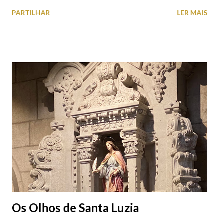
roupas, calçado, atoalhados, móveis, vasilhame, ferramentas,
PARTILHAR
LER MAIS
cobres entre muitos outros. Horário de funcionamento | Verão
das 07h00-20h00 / Inverno das 07h00-18h00. Feira Semanal em
Viana do Castelo (2019.10.25) Feira Semanal em Viana do
Castelo (2019.10.25) Feira Semanal em Viana do Castelo
(2019.10.25) Feira Semanal em Viana do Castelo (2019.10.25)
Feira Semanal em Viana do Castelo (2019.10.25) Feira Semanal
em Viana do Castelo (2019.10.25) Feira Semanal em Viana do
Castelo (2019.10.25) Feira Semanal em Viana do Castelo
(2019.10.25)
Os Olhos de Santa Luzia