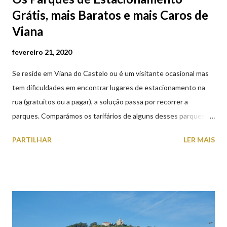
Grátis, mais Baratos e mais Caros de
Viana
fevereiro 21, 2020
Se reside em Viana do Castelo ou é um visitante ocasional mas
tem dificuldades em encontrar lugares de estacionamento na
rua (gratuitos ou a pagar), a solução passa por recorrer a
parques. Comparámos os tarifários de alguns desses parques de
estacionamento públicos ou privados (tanto à superfície como
PARTILHAR
LER MAIS
subterrâneos) perto do centro da cidade (entenda-se por
centro, a Praça da República). Veja na tabela abaixo quais os mais
baratos e os mais caros. NOTA: O Parque do Gil Eannes e o
Parque da Marina/Cais Viana são à superfície os restantes são
subterrâneos. O Parque da Estação Viana Shopping é grátis de
2ª a 5ª feira a partir das 20:00 (DIAS ÚTEIS)