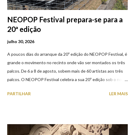
NEOPOP Festival prepara-se para a
20ª edição
julho 30, 2026
A poucos dias do arranque da 20ª edição do NEOPOP Festival, é
grande o movimento no recinto onde vão ser montados os três
palcos. De 6 a 8 de agosto, sobem mais de 60 artistas aos três
palcos. O NEOPOP Festival celebra a sua 20ª edição sob o nome
ANTIPOP. Considerado o maior evento de música eletrónica em
PARTILHAR
LER MAIS
Portugal e um dos mais prestigiados da Europa, atrai milhares de
visitantes nacionais e internacionais. Realiza-se junto ao Forte
de Santiago da Barra, em Viana do Castelo. 📸 30 julho 2026 |
@olharvianadocastelo Saiba tudo sobre o NEOPOP 2026, AQUI
.