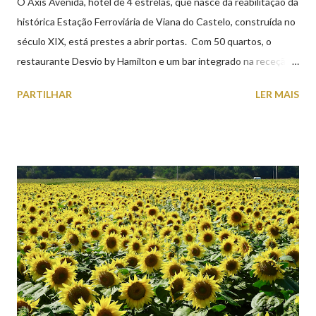
O Axis Avenida, hotel de 4 estrelas, que nasce da reabilitação da
histórica Estação Ferroviária de Viana do Castelo, construída no
século XIX, está prestes a abrir portas. Com 50 quartos, o
restaurante Desvio by Hamilton e um bar integrado na receção,
o Axis Avenida, inspira-se na temática ferroviária, integrando
PARTILHAR
LER MAIS
peças históricas cedidas pela IP Património que homenageiam a
memória e a identidade deste emblemático edifício. 📸 3 agosto
2026 | @olharvianadocastelo