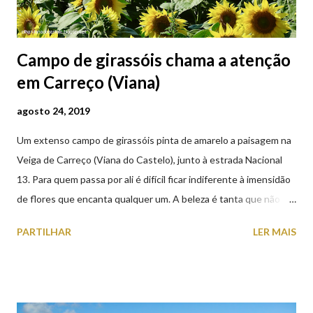
Campo de girassóis chama a atenção
em Carreço (Viana)
agosto 24, 2019
Um extenso campo de girassóis pinta de amarelo a paisagem na
Veiga de Carreço (Viana do Castelo), junto à estrada Nacional
13. Para quem passa por ali é difícil ficar indiferente à imensidão
de flores que encanta qualquer um. A beleza é tanta que não
falta quem pare por alguns minutos para observar os girassóis e
PARTILHAR
LER MAIS
aproveite a paisagem como cenário para tirar algumas
fotografias.