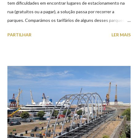
tem dificuldades em encontrar lugares de estacionamento na
rua (gratuitos ou a pagar), a solução passa por recorrer a
parques. Comparámos os tarifários de alguns desses parques de
estacionamento públicos ou privados (tanto à superfície como
PARTILHAR
LER MAIS
subterrâneos) perto do centro da cidade (entenda-se por
centro, a Praça da República). Veja na tabela abaixo quais os mais
baratos e os mais caros. NOTA: O Parque do Gil Eannes e o
Parque da Marina/Cais Viana são à superfície os restantes são
subterrâneos. O Parque da Estação Viana Shopping é grátis de
2ª a 5ª feira a partir das 20:00 (DIAS ÚTEIS)