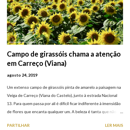
Campo de girassóis chama a atenção
em Carreço (Viana)
agosto 24, 2019
Um extenso campo de girassóis pinta de amarelo a paisagem na
Veiga de Carreço (Viana do Castelo), junto à estrada Nacional
13. Para quem passa por ali é difícil ficar indiferente à imensidão
de flores que encanta qualquer um. A beleza é tanta que não
falta quem pare por alguns minutos para observar os girassóis e
PARTILHAR
LER MAIS
aproveite a paisagem como cenário para tirar algumas