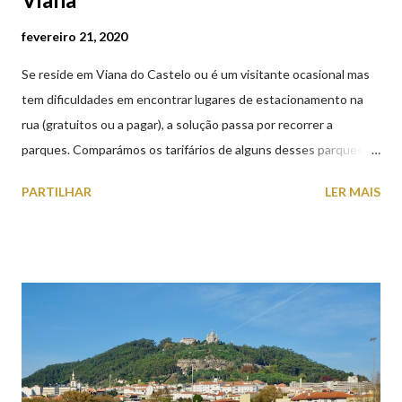
fevereiro 21, 2020
Se reside em Viana do Castelo ou é um visitante ocasional mas
tem dificuldades em encontrar lugares de estacionamento na
rua (gratuitos ou a pagar), a solução passa por recorrer a
parques. Comparámos os tarifários de alguns desses parques de
estacionamento públicos ou privados (tanto à superfície como
PARTILHAR
LER MAIS
subterrâneos) perto do centro da cidade (entenda-se por
centro, a Praça da República). Veja na tabela abaixo quais os mais
baratos e os mais caros. NOTA: O Parque do Gil Eannes e o
Parque da Marina/Cais Viana são à superfície os restantes são
subterrâneos. O Parque da Estação Viana Shopping é grátis de
2ª a 5ª feira a partir das 20:00 (DIAS ÚTEIS)