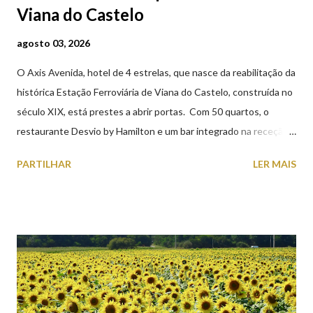
Viana do Castelo
agosto 03, 2026
O Axis Avenida, hotel de 4 estrelas, que nasce da reabilitação da
histórica Estação Ferroviária de Viana do Castelo, construída no
século XIX, está prestes a abrir portas. Com 50 quartos, o
restaurante Desvio by Hamilton e um bar integrado na receção,
o Axis Avenida, inspira-se na temática ferroviária, integrando
PARTILHAR
LER MAIS
peças históricas cedidas pela IP Património que homenageiam a
memória e a identidade deste emblemático edifício. 📸 3 agosto
2026 | @olharvianadocastelo