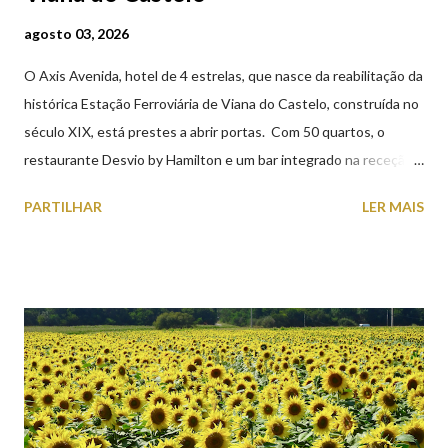
agosto 03, 2026
O Axis Avenida, hotel de 4 estrelas, que nasce da reabilitação da
histórica Estação Ferroviária de Viana do Castelo, construída no
século XIX, está prestes a abrir portas. Com 50 quartos, o
restaurante Desvio by Hamilton e um bar integrado na receção,
o Axis Avenida, inspira-se na temática ferroviária, integrando
PARTILHAR
LER MAIS
peças históricas cedidas pela IP Património que homenageiam a
memória e a identidade deste emblemático edifício. 📸 3 agosto
2026 | @olharvianadocastelo