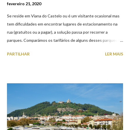
fevereiro 21, 2020
Se reside em Viana do Castelo ou é um visitante ocasional mas
tem dificuldades em encontrar lugares de estacionamento na
rua (gratuitos ou a pagar), a solução passa por recorrer a
parques. Comparámos os tarifários de alguns desses parques de
estacionamento públicos ou privados (tanto à superfície como
PARTILHAR
LER MAIS
subterrâneos) perto do centro da cidade (entenda-se por
centro, a Praça da República). Veja na tabela abaixo quais os mais
baratos e os mais caros. NOTA: O Parque do Gil Eannes e o
Parque da Marina/Cais Viana são à superfície os restantes são
subterrâneos. O Parque da Estação Viana Shopping é grátis de
2ª a 5ª feira a partir das 20:00 (DIAS ÚTEIS)