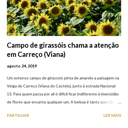
Campo de girassóis chama a atenção
em Carreço (Viana)
agosto 24, 2019
Um extenso campo de girassóis pinta de amarelo a paisagem na
Veiga de Carreço (Viana do Castelo), junto à estrada Nacional
13. Para quem passa por ali é difícil ficar indiferente à imensidão
de flores que encanta qualquer um. A beleza é tanta que não
falta quem pare por alguns minutos para observar os girassóis e
PARTILHAR
LER MAIS
aproveite a paisagem como cenário para tirar algumas
fotografias.