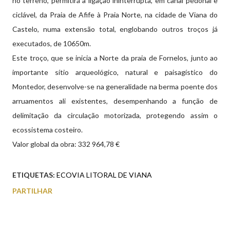
no terreno, permitirá a ligação ininterrupta, em canal pedonal e
ciclável, da Praia de Afife à Praia Norte, na cidade de Viana do
Castelo, numa extensão total, englobando outros troços já
executados, de 10650m.
Este troço, que se inicia a Norte da praia de Fornelos, junto ao
importante sítio arqueológico, natural e paisagístico do
Montedor, desenvolve-se na generalidade na berma poente dos
arruamentos ali existentes, desempenhando a função de
delimitação da circulação motorizada, protegendo assim o
ecossistema costeiro.
Valor global da obra: 332 964,78 €
ETIQUETAS:
ECOVIA LITORAL DE VIANA
PARTILHAR