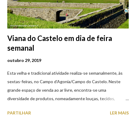
por um soldado a mando do imperador romano, e entregues num
prato à jovem. No mesmo instant...
Viana do Castelo em dia de feira
semanal
outubro 29, 2019
Esta velha e tradicional atividade realiza-se semanalmente, às
sextas-feiras, no Campo d’Agonia/Campo do Castelo. Neste
grande espaço de venda ao ar livre, encontra-se uma
diversidade de produtos, nomeadamente louças, tecidos,
roupas, calçado, atoalhados, móveis, vasilhame, ferramentas,
PARTILHAR
LER MAIS
cobres entre muitos outros. Horário de funcionamento | Verão
das 07h00-20h00 / Inverno das 07h00-18h00. Feira Semanal em
Viana do Castelo (2019.10.25) Feira Semanal em Viana do