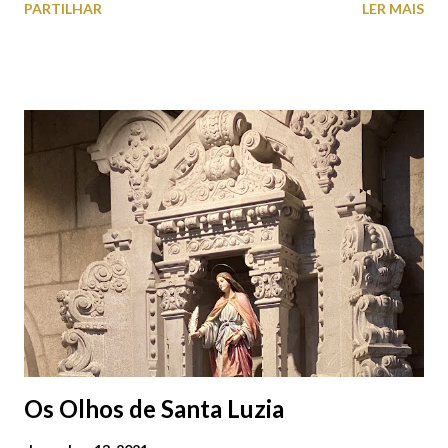
PARTILHAR
LER MAIS
subterrâneos) perto do centro da cidade (entenda-se por
centro, a Praça da República). Veja na tabela abaixo quais os mais
baratos e os mais caros. NOTA: O Parque do Gil Eannes e o
Parque da Marina/Cais Viana são à superfície os restantes são
subterrâneos. O Parque da Estação Viana Shopping é grátis de
2ª a 5ª feira a partir das 20:00 (DIAS ÚTEIS)
Os Olhos de Santa Luzia