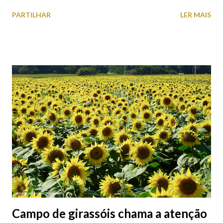
o Axis Avenida, inspira-se na temática ferroviária, integrando
PARTILHAR
LER MAIS
peças históricas cedidas pela IP Património que homenageiam a
memória e a identidade deste emblemático edifício. 📸 3 agosto
2026 | @olharvianadocastelo
Campo de girassóis chama a atenção