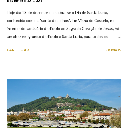
dezembro 13, 2021
Hoje dia 13 de dezembro, celebra-se o Dia de Santa Luzia,
conhecida como a “santa dos olhos”. Em Viana do Castelo, no
interior do santuário dedicado ao Sagrado Coração de Jesus, há
um altar em granito dedicado a Santa Luzia, para todos os
crentes que lhe queiram prestar devoção. Em tempos, existiu
PARTILHAR
LER MAIS
uma capela dedicada a Santa Luzia construída no cimo do monte
com o mesmo nome, que subsistiu até ao ano de 1926, altura em
que foi derrubada para no seu lugar ser construído o templo
dedicado ao Sagrado Coração de Jesus (atualmente Santuário).
A lenda que deu origem à devoção de Santa Luzia como
protetora dos olhos: A história/lenda de Santa Luzia (Luzia de
Siracusa) conta que esta jovem italiana venerada pelos católicos,
sofreu perseguições por ser cristã. De acordo com a lenda,
preferiu que lhe arrancassem os olhos a renegar a fé em Cristo.
Conta-se que os olhos de Santa Luzia teriam sido arrancados