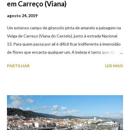
em Carreço (Viana)
agosto 24, 2019
Um extenso campo de girassóis pinta de amarelo a paisagem na
Veiga de Carreço (Viana do Castelo), junto à estrada Nacional
13. Para quem passa por ali é difícil ficar indiferente à imensidão
de flores que encanta qualquer um. A beleza é tanta que não
falta quem pare por alguns minutos para observar os girassóis e
PARTILHAR
LER MAIS
aproveite a paisagem como cenário para tirar algumas
fotografias.