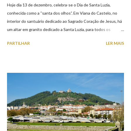
Hoje dia 13 de dezembro, celebra-se o Dia de Santa Luzia,
conhecida como a “santa dos olhos”. Em Viana do Castelo, no
interior do santuário dedicado ao Sagrado Coração de Jesus, há
um altar em granito dedicado a Santa Luzia, para todos os
crentes que lhe queiram prestar devoção. Em tempos, existiu
PARTILHAR
LER MAIS
uma capela dedicada a Santa Luzia construída no cimo do monte
com o mesmo nome, que subsistiu até ao ano de 1926, altura em
que foi derrubada para no seu lugar ser construído o templo
dedicado ao Sagrado Coração de Jesus (atualmente Santuário).
A lenda que deu origem à devoção de Santa Luzia como
protetora dos olhos: A história/lenda de Santa Luzia (Luzia de
Siracusa) conta que esta jovem italiana venerada pelos católicos,
sofreu perseguições por ser cristã. De acordo com a lenda,
preferiu que lhe arrancassem os olhos a renegar a fé em Cristo.
Conta-se que os olhos de Santa Luzia teriam sido arrancados
por um soldado a mando do imperador romano, e entregues num