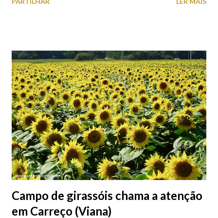
PARTILHAR
LER MAIS
peças históricas cedidas pela IP Património que homenageiam a
memória e a identidade deste emblemático edifício. 📸 3 agosto
2026 | @olharvianadocastelo
Campo de girassóis chama a atenção
em Carreço (Viana)