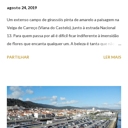
agosto 24, 2019
Um extenso campo de girassóis pinta de amarelo a paisagem na
Veiga de Carreço (Viana do Castelo), junto à estrada Nacional
13. Para quem passa por ali é difícil ficar indiferente à imensidão
de flores que encanta qualquer um. A beleza é tanta que não
falta quem pare por alguns minutos para observar os girassóis e
PARTILHAR
LER MAIS
aproveite a paisagem como cenário para tirar algumas
fotografias.