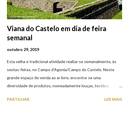
prato à jovem. No mesmo instant...
Viana do Castelo em dia de feira
semanal
outubro 29, 2019
Esta velha e tradicional atividade realiza-se semanalmente, às
sextas-feiras, no Campo d’Agonia/Campo do Castelo. Neste
grande espaço de venda ao ar livre, encontra-se uma
diversidade de produtos, nomeadamente louças, tecidos,
roupas, calçado, atoalhados, móveis, vasilhame, ferramentas,
PARTILHAR
LER MAIS
cobres entre muitos outros. Horário de funcionamento | Verão
das 07h00-20h00 / Inverno das 07h00-18h00. Feira Semanal em
Viana do Castelo (2019.10.25) Feira Semanal em Viana do
Castelo (2019.10.25) Feira Semanal em Viana do Castelo