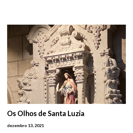
centro, a Praça da República). Veja na tabela abaixo quais os mais
baratos e os mais caros. NOTA: O Parque do Gil Eannes e o
Parque da Marina/Cais Viana são à superfície os restantes são
subterrâneos. O Parque da Estação Viana Shopping é grátis de
2ª a 5ª feira a partir das 20:00 (DIAS ÚTEIS)
Os Olhos de Santa Luzia
dezembro 13, 2021