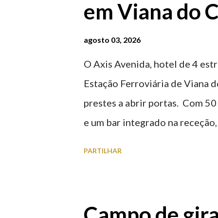
em Viana do C
agosto 03, 2026
O Axis Avenida, hotel de 4 estr
Estação Ferroviária de Viana d
prestes a abrir portas. Com 50
e um bar integrado na receção, 
ferroviária, integrando peças 
PARTILHAR
homenageiam a memória e a ide
agosto 2026 | @olharvianadoc
Campo de gira