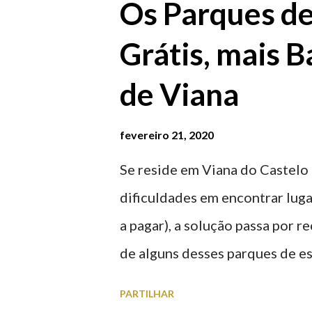
Os Parques d
Grátis, mais B
de Viana
fevereiro 21, 2020
Se reside em Viana do Castelo 
dificuldades em encontrar luga
a pagar), a solução passa por 
de alguns desses parques de e
à superfície como subterrâneo
PARTILHAR
por centro, a Praça da Repúblic