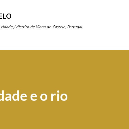
Avançar para o conteúdo principal
ELO
 cidade / distrito de Viana do Castelo, Portugal.
dade e o rio