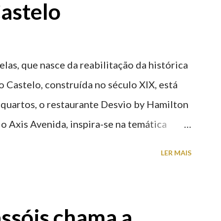
astelo
elas, que nasce da reabilitação da histórica
o Castelo, construída no século XIX, está
 quartos, o restaurante Desvio by Hamilton
o Axis Avenida, inspira-se na temática
históricas cedidas pela IP Património que
LER MAIS
ntidade deste emblemático edifício. 📸 3
astelo
ssóis chama a