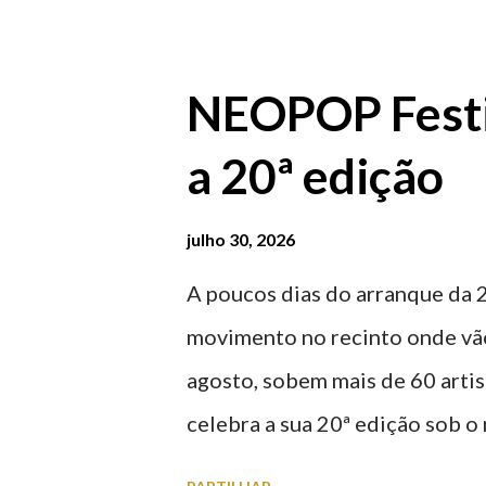
baratos e os mais caros. NOTA
Marina/Cais Viana são à superf
NEOPOP Festi
Parque da Estação Viana Shoppin
a 20ª edição
20:00 (DIAS ÚTEIS)
julho 30, 2026
A poucos dias do arranque da 
movimento no recinto onde vão
agosto, sobem mais de 60 arti
celebra a sua 20ª edição sob
evento de música eletrónica e