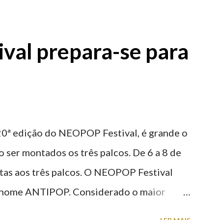
: O Parque do Gil Eannes e o Parque da
ície os restantes são subterrâneos. O
val prepara-se para
g é grátis de 2ª a 5ª feira a partir das
20ª edição do NEOPOP Festival, é grande o
 ser montados os três palcos. De 6 a 8 de
stas aos três palcos. O NEOPOP Festival
 o nome ANTIPOP. Considerado o maior
m Portugal e um dos mais prestigiados da