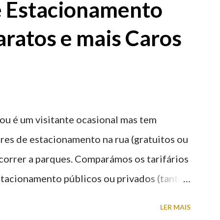
e Estacionamento
aratos e mais Caros
ou é um visitante ocasional mas tem
res de estacionamento na rua (gratuitos ou
recorrer a parques. Comparámos os tarifários
stacionamento públicos ou privados (tanto
s) perto do centro da cidade (entenda-se
LER MAIS
a). Veja na tabela abaixo quais os mais