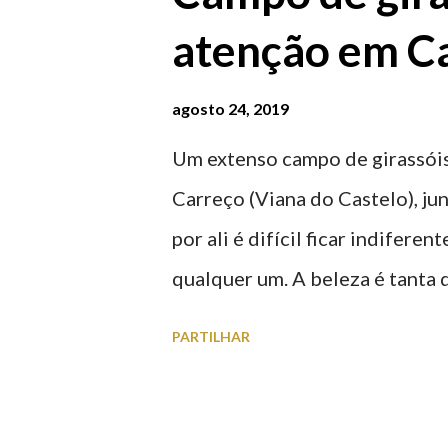
atenção em Ca
agosto 24, 2019
Um extenso campo de girassóis
Carreço (Viana do Castelo), ju
por ali é difícil ficar indifere
qualquer um. A beleza é tanta 
para observar os girassóis e a
PARTILHAR
algumas fotografias.