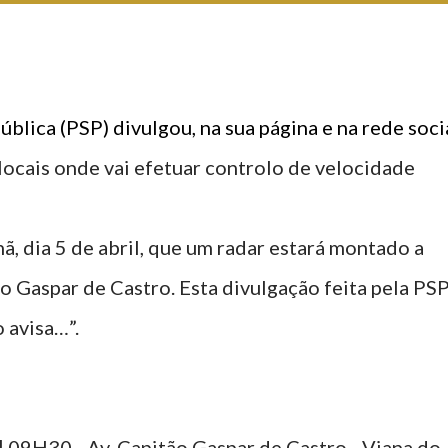
ública (PSP) divulgou, na sua página e na rede soci
 locais onde vai efetuar controlo de velocidade
ã, dia 5 de abril, que um radar estará montado a
ão Gaspar de Castro. Esta divulgação feita pela PS
 avisa…”.
| 09H30 - Av. Capitão Gaspar de Castro - Viana do