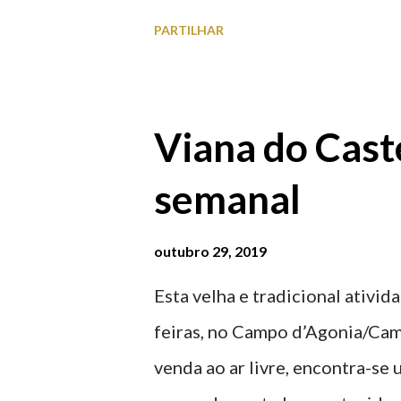
à superfície como subterrâneo
PARTILHAR
por centro, a Praça da Repúblic
baratos e os mais caros. NOTA
Marina/Cais Viana são à superf
Viana do Caste
Parque da Estação Viana Shoppin
semanal
20:00 (DIAS ÚTEIS)
outubro 29, 2019
Esta velha e tradicional ativid
feiras, no Campo d’Agonia/Cam
venda ao ar livre, encontra-se