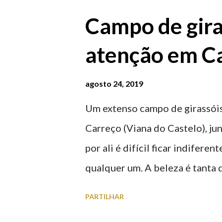
Campo de gira
atenção em Ca
agosto 24, 2019
Um extenso campo de girassóis
Carreço (Viana do Castelo), ju
por ali é difícil ficar indifere
qualquer um. A beleza é tanta 
para observar os girassóis e a
PARTILHAR
algumas fotografias.