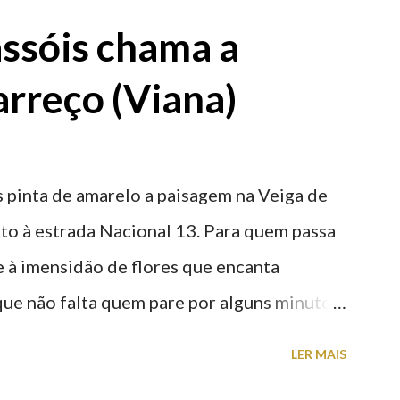
ssóis chama a
rreço (Viana)
 pinta de amarelo a paisagem na Veiga de
nto à estrada Nacional 13. Para quem passa
nte à imensidão de flores que encanta
que não falta quem pare por alguns minutos
proveite a paisagem como cenário para tirar
LER MAIS