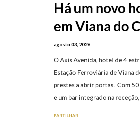
Há um novo ho
em Viana do C
agosto 03, 2026
O Axis Avenida, hotel de 4 estr
Estação Ferroviária de Viana d
prestes a abrir portas. Com 50
e um bar integrado na receção, 
ferroviária, integrando peças 
PARTILHAR
homenageiam a memória e a ide
agosto 2026 | @olharvianadoc