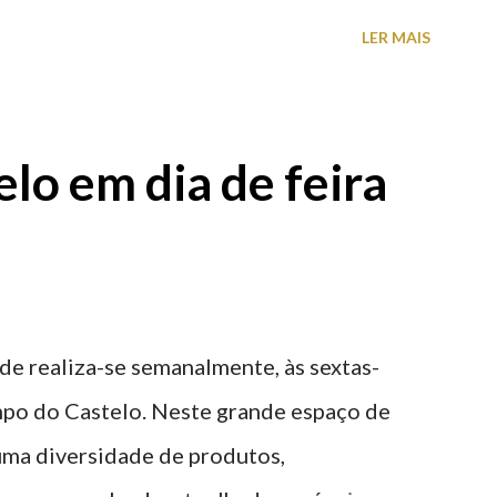
s) perto do centro da cidade (entenda-se
LER MAIS
a). Veja na tabela abaixo quais os mais
: O Parque do Gil Eannes e o Parque da
ície os restantes são subterrâneos. O
lo em dia de feira
g é grátis de 2ª a 5ª feira a partir das
ade realiza-se semanalmente, às sextas-
po do Castelo. Neste grande espaço de
 uma diversidade de produtos,