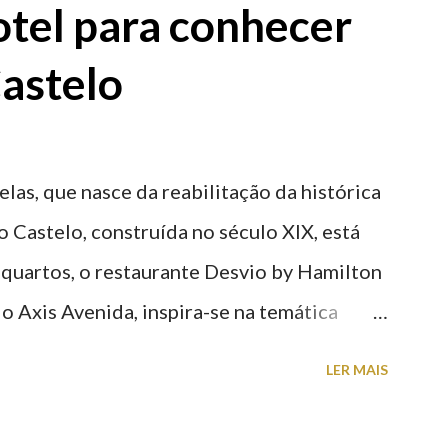
tel para conhecer
astelo
elas, que nasce da reabilitação da histórica
o Castelo, construída no século XIX, está
 quartos, o restaurante Desvio by Hamilton
o Axis Avenida, inspira-se na temática
históricas cedidas pela IP Património que
LER MAIS
ntidade deste emblemático edifício. 📸 3
astelo