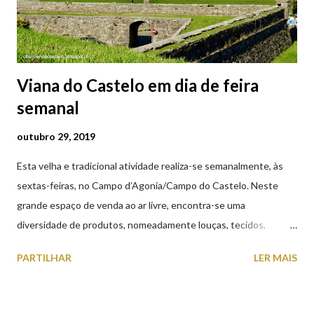
Viana do Castelo em dia de feira
semanal
outubro 29, 2019
Esta velha e tradicional atividade realiza-se semanalmente, às
sextas-feiras, no Campo d’Agonia/Campo do Castelo. Neste
grande espaço de venda ao ar livre, encontra-se uma
diversidade de produtos, nomeadamente louças, tecidos,
roupas, calçado, atoalhados, móveis, vasilhame, ferramentas,
PARTILHAR
LER MAIS
cobres entre muitos outros. Horário de funcionamento | Verão
das 07h00-20h00 / Inverno das 07h00-18h00. Feira Semanal em
Viana do Castelo (2019.10.25) Feira Semanal em Viana do