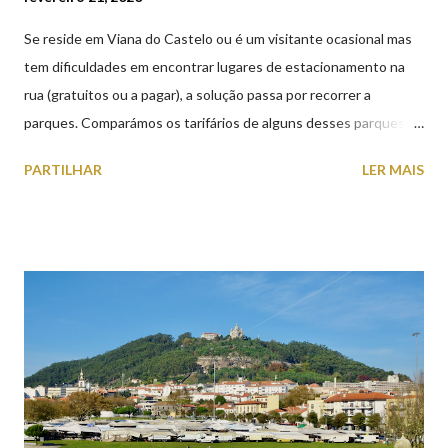
Se reside em Viana do Castelo ou é um visitante ocasional mas
tem dificuldades em encontrar lugares de estacionamento na
rua (gratuitos ou a pagar), a solução passa por recorrer a
parques. Comparámos os tarifários de alguns desses parques de
estacionamento públicos ou privados (tanto à superfície como
PARTILHAR
LER MAIS
subterrâneos) perto do centro da cidade (entenda-se por
centro, a Praça da República). Veja na tabela abaixo quais os mais
baratos e os mais caros. NOTA: O Parque do Gil Eannes e o
Parque da Marina/Cais Viana são à superfície os restantes são
subterrâneos. O Parque da Estação Viana Shopping é grátis de
2ª a 5ª feira a partir das 20:00 (DIAS ÚTEIS)