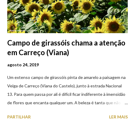
Campo de girassóis chama a atenção
em Carreço (Viana)
agosto 24, 2019
Um extenso campo de girassóis pinta de amarelo a paisagem na
Veiga de Carreço (Viana do Castelo), junto à estrada Nacional
13. Para quem passa por ali é difícil ficar indiferente à imensidão
de flores que encanta qualquer um. A beleza é tanta que não
falta quem pare por alguns minutos para observar os girassóis e
PARTILHAR
LER MAIS
aproveite a paisagem como cenário para tirar algumas
fotografias.