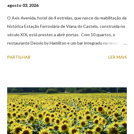
agosto 03, 2026
O Axis Avenida, hotel de 4 estrelas, que nasce da reabilitação da
histórica Estação Ferroviária de Viana do Castelo, construída no
século XIX, está prestes a abrir portas. Com 50 quartos, o
restaurante Desvio by Hamilton e um bar integrado na receção,
o Axis Avenida, inspira-se na temática ferroviária, integrando
PARTILHAR
LER MAIS
peças históricas cedidas pela IP Património que homenageiam a
memória e a identidade deste emblemático edifício. 📸 3 agosto
2026 | @olharvianadocastelo