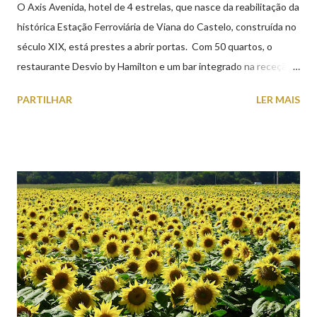
O Axis Avenida, hotel de 4 estrelas, que nasce da reabilitação da
histórica Estação Ferroviária de Viana do Castelo, construída no
século XIX, está prestes a abrir portas. Com 50 quartos, o
restaurante Desvio by Hamilton e um bar integrado na receção,
o Axis Avenida, inspira-se na temática ferroviária, integrando
PARTILHAR
LER MAIS
peças históricas cedidas pela IP Património que homenageiam a
memória e a identidade deste emblemático edifício. 📸 3 agosto
2026 | @olharvianadocastelo