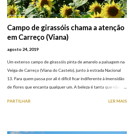
Campo de girassóis chama a atenção
em Carreço (Viana)
agosto 24, 2019
Um extenso campo de girassóis pinta de amarelo a paisagem na
Veiga de Carreço (Viana do Castelo), junto à estrada Nacional
13. Para quem passa por ali é difícil ficar indiferente à imensidão
de flores que encanta qualquer um. A beleza é tanta que não
falta quem pare por alguns minutos para observar os girassóis e
PARTILHAR
LER MAIS
aproveite a paisagem como cenário para tirar algumas
fotografias.