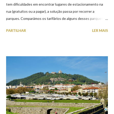
tem dificuldades em encontrar lugares de estacionamento na
rua (gratuitos ou a pagar), a solução passa por recorrer a
parques. Comparámos os tarifários de alguns desses parques de
estacionamento públicos ou privados (tanto à superfície como
PARTILHAR
LER MAIS
subterrâneos) perto do centro da cidade (entenda-se por
centro, a Praça da República). Veja na tabela abaixo quais os mais
baratos e os mais caros. NOTA: O Parque do Gil Eannes e o
Parque da Marina/Cais Viana são à superfície os restantes são
subterrâneos. O Parque da Estação Viana Shopping é grátis de
2ª a 5ª feira a partir das 20:00 (DIAS ÚTEIS)