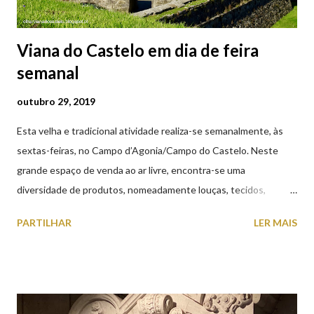
Viana do Castelo em dia de feira
semanal
outubro 29, 2019
Esta velha e tradicional atividade realiza-se semanalmente, às
sextas-feiras, no Campo d’Agonia/Campo do Castelo. Neste
grande espaço de venda ao ar livre, encontra-se uma
diversidade de produtos, nomeadamente louças, tecidos,
roupas, calçado, atoalhados, móveis, vasilhame, ferramentas,
PARTILHAR
LER MAIS
cobres entre muitos outros. Horário de funcionamento | Verão
das 07h00-20h00 / Inverno das 07h00-18h00. Feira Semanal em
Viana do Castelo (2019.10.25) Feira Semanal em Viana do
Castelo (2019.10.25) Feira Semanal em Viana do Castelo
(2019.10.25) Feira Semanal em Viana do Castelo (2019.10.25)