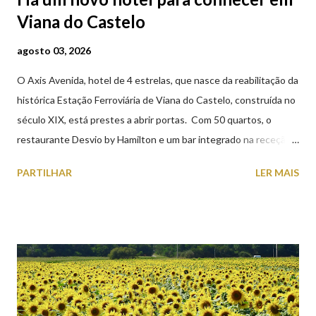
Viana do Castelo
agosto 03, 2026
O Axis Avenida, hotel de 4 estrelas, que nasce da reabilitação da
histórica Estação Ferroviária de Viana do Castelo, construída no
século XIX, está prestes a abrir portas. Com 50 quartos, o
restaurante Desvio by Hamilton e um bar integrado na receção,
o Axis Avenida, inspira-se na temática ferroviária, integrando
PARTILHAR
LER MAIS
peças históricas cedidas pela IP Património que homenageiam a
memória e a identidade deste emblemático edifício. 📸 3 agosto
2026 | @olharvianadocastelo