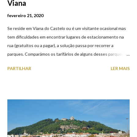
Viana
fevereiro 21, 2020
Se reside em Viana do Castelo ou é um visitante ocasional mas
tem dificuldades em encontrar lugares de estacionamento na
rua (gratuitos ou a pagar), a solução passa por recorrer a
parques. Comparámos os tarifários de alguns desses parques de
estacionamento públicos ou privados (tanto à superfície como
PARTILHAR
LER MAIS
subterrâneos) perto do centro da cidade (entenda-se por
centro, a Praça da República). Veja na tabela abaixo quais os mais
baratos e os mais caros. NOTA: O Parque do Gil Eannes e o
Parque da Marina/Cais Viana são à superfície os restantes são
subterrâneos. O Parque da Estação Viana Shopping é grátis de
2ª a 5ª feira a partir das 20:00 (DIAS ÚTEIS)