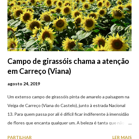
Campo de girassóis chama a atenção
em Carreço (Viana)
agosto 24, 2019
Um extenso campo de girassóis pinta de amarelo a paisagem na
Veiga de Carreço (Viana do Castelo), junto à estrada Nacional
13. Para quem passa por ali é difícil ficar indiferente à imensidão
de flores que encanta qualquer um. A beleza é tanta que não
falta quem pare por alguns minutos para observar os girassóis e
PARTILHAR
LER MAIS