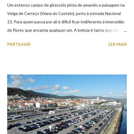
Um extenso campo de girassóis pinta de amarelo a paisagem na
Veiga de Carreço (Viana do Castelo), junto à estrada Nacional
13. Para quem passa por ali é difícil ficar indiferente à imensidão
de flores que encanta qualquer um. A beleza é tanta que não
falta quem pare por alguns minutos para observar os girassóis e
PARTILHAR
LER MAIS
aproveite a paisagem como cenário para tirar algumas
fotografias.