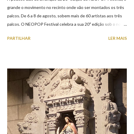
grande o movimento no recinto onde vão ser montados os três
palcos. De 6 a 8 de agosto, sobem mais de 60 artistas aos três
palcos. O NEOPOP Festival celebra a sua 20ª edição sob o nome
ANTIPOP. Considerado o maior evento de música eletrónica em
PARTILHAR
LER MAIS
Portugal e um dos mais prestigiados da Europa, atrai milhares de
visitantes nacionais e internacionais. Realiza-se junto ao Forte
de Santiago da Barra, em Viana do Castelo. 📸 30 julho 2026 |
@olharvianadocastelo Saiba tudo sobre o NEOPOP 2026, AQUI
.