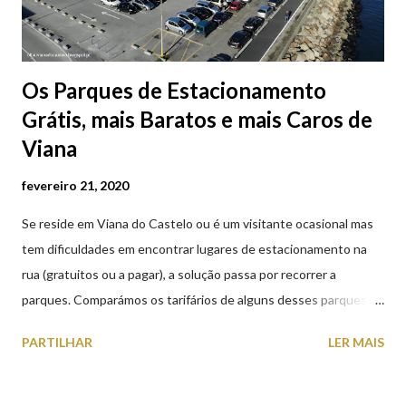
Os Parques de Estacionamento
Grátis, mais Baratos e mais Caros de
Viana
fevereiro 21, 2020
Se reside em Viana do Castelo ou é um visitante ocasional mas
tem dificuldades em encontrar lugares de estacionamento na
rua (gratuitos ou a pagar), a solução passa por recorrer a
parques. Comparámos os tarifários de alguns desses parques de
estacionamento públicos ou privados (tanto à superfície como
PARTILHAR
LER MAIS
subterrâneos) perto do centro da cidade (entenda-se por
centro, a Praça da República). Veja na tabela abaixo quais os mais
baratos e os mais caros. NOTA: O Parque do Gil Eannes e o