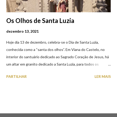
Os Olhos de Santa Luzia
dezembro 13, 2021
Hoje dia 13 de dezembro, celebra-se o Dia de Santa Luzia,
conhecida como a “santa dos olhos”. Em Viana do Castelo, no
interior do santuário dedicado ao Sagrado Coração de Jesus, há
um altar em granito dedicado a Santa Luzia, para todos os
crentes que lhe queiram prestar devoção. Em tempos, existiu
PARTILHAR
LER MAIS
uma capela dedicada a Santa Luzia construída no cimo do monte
com o mesmo nome, que subsistiu até ao ano de 1926, altura em
que foi derrubada para no seu lugar ser construído o templo
dedicado ao Sagrado Coração de Jesus (atualmente Santuário).
A lenda que deu origem à devoção de Santa Luzia como
protetora dos olhos: A história/lenda de Santa Luzia (Luzia de