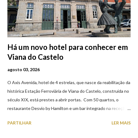
Há um novo hotel para conhecer em
Viana do Castelo
agosto 03, 2026
O Axis Avenida, hotel de 4 estrelas, que nasce da reabilitação da
histórica Estação Ferroviária de Viana do Castelo, construída no
século XIX, está prestes a abrir portas. Com 50 quartos, o
restaurante Desvio by Hamilton e um bar integrado na receção,
o Axis Avenida, inspira-se na temática ferroviária, integrando
PARTILHAR
LER MAIS
peças históricas cedidas pela IP Património que homenageiam a
memória e a identidade deste emblemático edifício. 📸 3 agosto