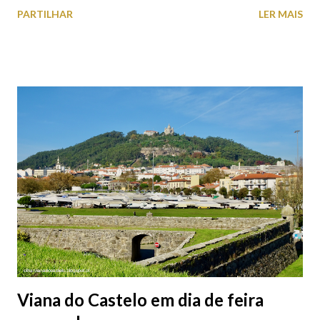
estacionamento públicos ou privados (tanto à superfície como
PARTILHAR
LER MAIS
subterrâneos) perto do centro da cidade (entenda-se por
centro, a Praça da República). Veja na tabela abaixo quais os mais
baratos e os mais caros. NOTA: O Parque do Gil Eannes e o
Parque da Marina/Cais Viana são à superfície os restantes são
subterrâneos. O Parque da Estação Viana Shopping é grátis de
2ª a 5ª feira a partir das 20:00 (DIAS ÚTEIS)
Viana do Castelo em dia de feira