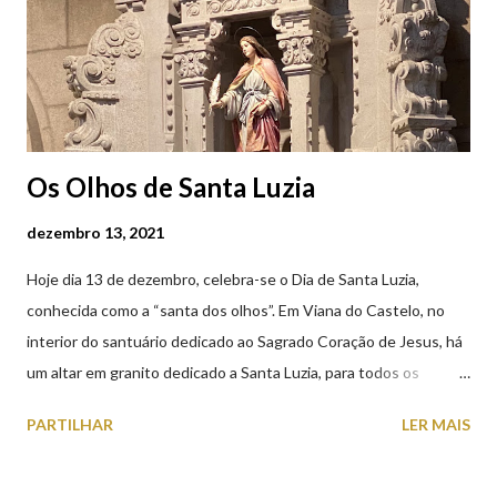
(2019.10.25)
Os Olhos de Santa Luzia
dezembro 13, 2021
Hoje dia 13 de dezembro, celebra-se o Dia de Santa Luzia,
conhecida como a “santa dos olhos”. Em Viana do Castelo, no
interior do santuário dedicado ao Sagrado Coração de Jesus, há
um altar em granito dedicado a Santa Luzia, para todos os
crentes que lhe queiram prestar devoção. Em tempos, existiu
PARTILHAR
LER MAIS
uma capela dedicada a Santa Luzia construída no cimo do monte
com o mesmo nome, que subsistiu até ao ano de 1926, altura em
que foi derrubada para no seu lugar ser construído o templo