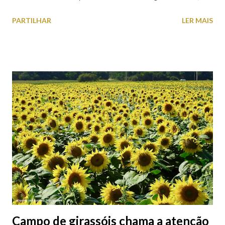
o Axis Avenida, inspira-se na temática ferroviária, integrando
PARTILHAR
LER MAIS
peças históricas cedidas pela IP Património que homenageiam a
memória e a identidade deste emblemático edifício. 📸 3 agosto
2026 | @olharvianadocastelo
Campo de girassóis chama a atenção