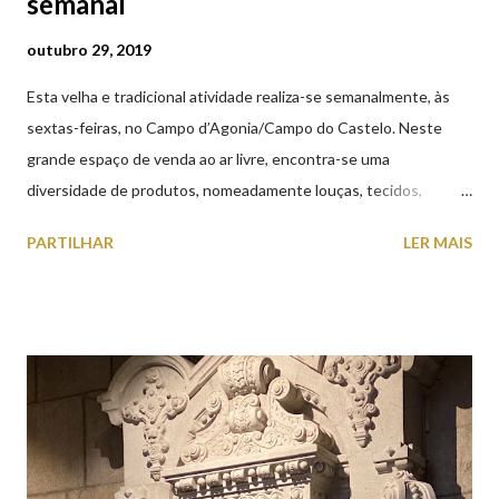
semanal
outubro 29, 2019
Esta velha e tradicional atividade realiza-se semanalmente, às
sextas-feiras, no Campo d’Agonia/Campo do Castelo. Neste
grande espaço de venda ao ar livre, encontra-se uma
diversidade de produtos, nomeadamente louças, tecidos,
roupas, calçado, atoalhados, móveis, vasilhame, ferramentas,
PARTILHAR
LER MAIS
cobres entre muitos outros. Horário de funcionamento | Verão
das 07h00-20h00 / Inverno das 07h00-18h00. Feira Semanal em
Viana do Castelo (2019.10.25) Feira Semanal em Viana do
Castelo (2019.10.25) Feira Semanal em Viana do Castelo
(2019.10.25) Feira Semanal em Viana do Castelo (2019.10.25)
Feira Semanal em Viana do Castelo (2019.10.25) Feira Semanal
em Viana do Castelo (2019.10.25) Feira Semanal em Viana do
Castelo (2019.10.25) Feira Semanal em Viana do Castelo