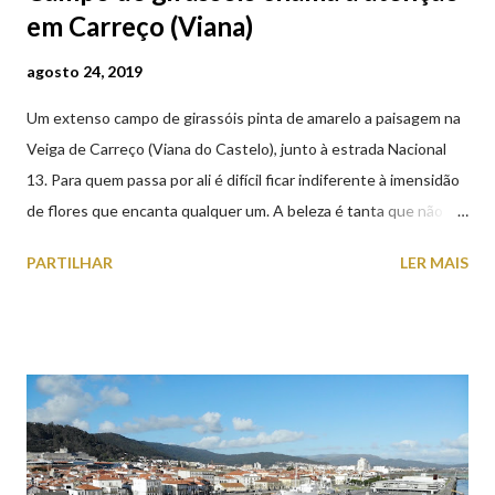
em Carreço (Viana)
agosto 24, 2019
Um extenso campo de girassóis pinta de amarelo a paisagem na
Veiga de Carreço (Viana do Castelo), junto à estrada Nacional
13. Para quem passa por ali é difícil ficar indiferente à imensidão
de flores que encanta qualquer um. A beleza é tanta que não
falta quem pare por alguns minutos para observar os girassóis e
PARTILHAR
LER MAIS
aproveite a paisagem como cenário para tirar algumas
fotografias.