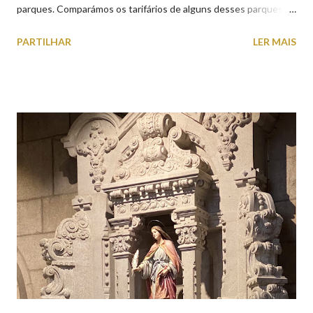
parques. Comparámos os tarifários de alguns desses parques de
estacionamento públicos ou privados (tanto à superfície como
PARTILHAR
LER MAIS
subterrâneos) perto do centro da cidade (entenda-se por
centro, a Praça da República). Veja na tabela abaixo quais os mais
baratos e os mais caros. NOTA: O Parque do Gil Eannes e o
Parque da Marina/Cais Viana são à superfície os restantes são
subterrâneos. O Parque da Estação Viana Shopping é grátis de
2ª a 5ª feira a partir das 20:00 (DIAS ÚTEIS)