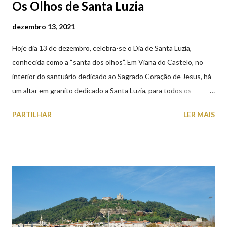
Os Olhos de Santa Luzia
dezembro 13, 2021
Hoje dia 13 de dezembro, celebra-se o Dia de Santa Luzia,
conhecida como a “santa dos olhos”. Em Viana do Castelo, no
interior do santuário dedicado ao Sagrado Coração de Jesus, há
um altar em granito dedicado a Santa Luzia, para todos os
crentes que lhe queiram prestar devoção. Em tempos, existiu
PARTILHAR
LER MAIS
uma capela dedicada a Santa Luzia construída no cimo do monte
com o mesmo nome, que subsistiu até ao ano de 1926, altura em
que foi derrubada para no seu lugar ser construído o templo
dedicado ao Sagrado Coração de Jesus (atualmente Santuário).
A lenda que deu origem à devoção de Santa Luzia como
protetora dos olhos: A história/lenda de Santa Luzia (Luzia de
Siracusa) conta que esta jovem italiana venerada pelos católicos,
sofreu perseguições por ser cristã. De acordo com a lenda,