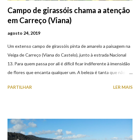
Campo de girassóis chama a atenção
em Carreço (Viana)
agosto 24, 2019
Um extenso campo de girassóis pinta de amarelo a paisagem na
Veiga de Carreço (Viana do Castelo), junto à estrada Nacional
13. Para quem passa por ali é difícil ficar indiferente à imensidão
de flores que encanta qualquer um. A beleza é tanta que não
falta quem pare por alguns minutos para observar os girassóis e
PARTILHAR
LER MAIS
aproveite a paisagem como cenário para tirar algumas
fotografias.