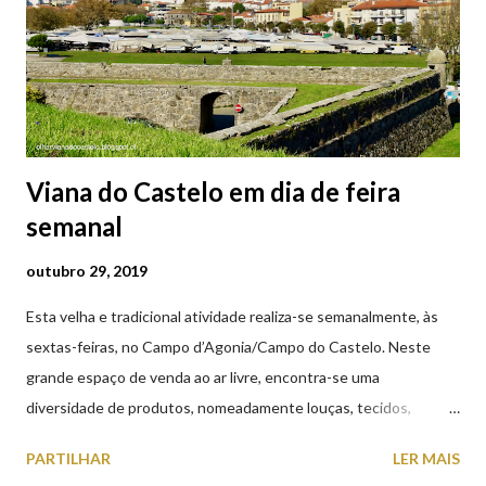
preferiu que lhe arrancassem os olhos a renegar a fé em Cristo.
Conta-se que os olhos de Santa Luzia teriam sido arrancados
por um soldado a mando do imperador romano, e entregues num
prato à jovem. No mesmo instant...
Viana do Castelo em dia de feira
semanal
outubro 29, 2019
Esta velha e tradicional atividade realiza-se semanalmente, às
sextas-feiras, no Campo d’Agonia/Campo do Castelo. Neste
grande espaço de venda ao ar livre, encontra-se uma
diversidade de produtos, nomeadamente louças, tecidos,
roupas, calçado, atoalhados, móveis, vasilhame, ferramentas,
PARTILHAR
LER MAIS
cobres entre muitos outros. Horário de funcionamento | Verão