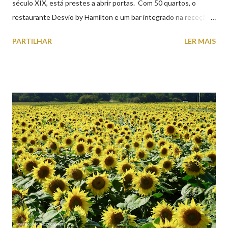
século XIX, está prestes a abrir portas. Com 50 quartos, o
restaurante Desvio by Hamilton e um bar integrado na receção,
o Axis Avenida, inspira-se na temática ferroviária, integrando
PARTILHAR
LER MAIS
peças históricas cedidas pela IP Património que homenageiam a
memória e a identidade deste emblemático edifício. 📸 3 agosto
2026 | @olharvianadocastelo