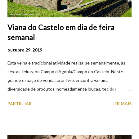
Viana do Castelo em dia de feira
semanal
outubro 29, 2019
Esta velha e tradicional atividade realiza-se semanalmente, às
sextas-feiras, no Campo d’Agonia/Campo do Castelo. Neste
grande espaço de venda ao ar livre, encontra-se uma
diversidade de produtos, nomeadamente louças, tecidos,
roupas, calçado, atoalhados, móveis, vasilhame, ferramentas,
PARTILHAR
LER MAIS
cobres entre muitos outros. Horário de funcionamento | Verão
das 07h00-20h00 / Inverno das 07h00-18h00. Feira Semanal em
Viana do Castelo (2019.10.25) Feira Semanal em Viana do
Castelo (2019.10.25) Feira Semanal em Viana do Castelo