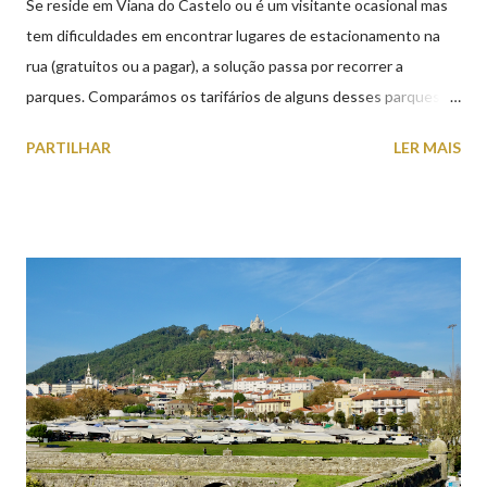
Se reside em Viana do Castelo ou é um visitante ocasional mas
tem dificuldades em encontrar lugares de estacionamento na
rua (gratuitos ou a pagar), a solução passa por recorrer a
parques. Comparámos os tarifários de alguns desses parques de
estacionamento públicos ou privados (tanto à superfície como
PARTILHAR
LER MAIS
subterrâneos) perto do centro da cidade (entenda-se por
centro, a Praça da República). Veja na tabela abaixo quais os mais
baratos e os mais caros. NOTA: O Parque do Gil Eannes e o
Parque da Marina/Cais Viana são à superfície os restantes são
subterrâneos. O Parque da Estação Viana Shopping é grátis de
2ª a 5ª feira a partir das 20:00 (DIAS ÚTEIS)