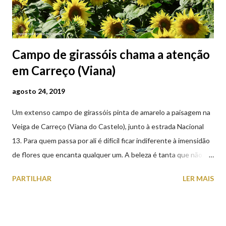
Campo de girassóis chama a atenção
em Carreço (Viana)
agosto 24, 2019
Um extenso campo de girassóis pinta de amarelo a paisagem na
Veiga de Carreço (Viana do Castelo), junto à estrada Nacional
13. Para quem passa por ali é difícil ficar indiferente à imensidão
de flores que encanta qualquer um. A beleza é tanta que não
falta quem pare por alguns minutos para observar os girassóis e
PARTILHAR
LER MAIS
aproveite a paisagem como cenário para tirar algumas
fotografias.