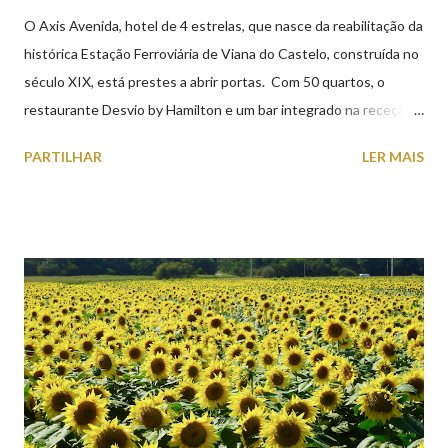
O Axis Avenida, hotel de 4 estrelas, que nasce da reabilitação da
histórica Estação Ferroviária de Viana do Castelo, construída no
século XIX, está prestes a abrir portas. Com 50 quartos, o
restaurante Desvio by Hamilton e um bar integrado na receção,
o Axis Avenida, inspira-se na temática ferroviária, integrando
PARTILHAR
LER MAIS
peças históricas cedidas pela IP Património que homenageiam a
memória e a identidade deste emblemático edifício. 📸 3 agosto
2026 | @olharvianadocastelo