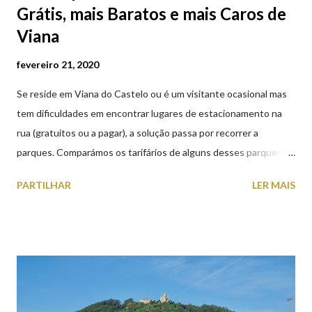
Grátis, mais Baratos e mais Caros de
Viana
fevereiro 21, 2020
Se reside em Viana do Castelo ou é um visitante ocasional mas
tem dificuldades em encontrar lugares de estacionamento na
rua (gratuitos ou a pagar), a solução passa por recorrer a
parques. Comparámos os tarifários de alguns desses parques de
estacionamento públicos ou privados (tanto à superfície como
PARTILHAR
LER MAIS
subterrâneos) perto do centro da cidade (entenda-se por
centro, a Praça da República). Veja na tabela abaixo quais os mais
baratos e os mais caros. NOTA: O Parque do Gil Eannes e o
Parque da Marina/Cais Viana são à superfície os restantes são
subterrâneos. O Parque da Estação Viana Shopping é grátis de
2ª a 5ª feira a partir das 20:00 (DIAS ÚTEIS)