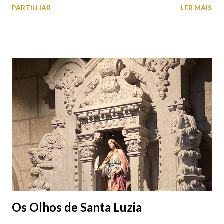
PARTILHAR
LER MAIS
cobres entre muitos outros. Horário de funcionamento | Verão
das 07h00-20h00 / Inverno das 07h00-18h00. Feira Semanal em
Viana do Castelo (2019.10.25) Feira Semanal em Viana do
Castelo (2019.10.25) Feira Semanal em Viana do Castelo
(2019.10.25) Feira Semanal em Viana do Castelo (2019.10.25)
Feira Semanal em Viana do Castelo (2019.10.25) Feira Semanal
em Viana do Castelo (2019.10.25) Feira Semanal em Viana do
Castelo (2019.10.25) Feira Semanal em Viana do Castelo
(2019.10.25)
Os Olhos de Santa Luzia