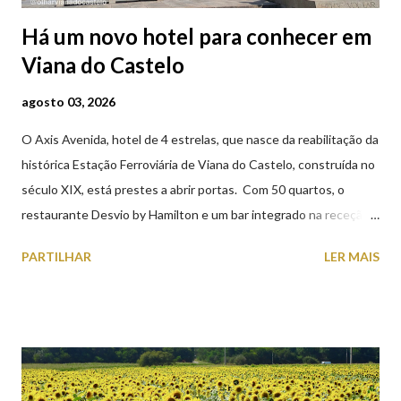
Há um novo hotel para conhecer em
Viana do Castelo
agosto 03, 2026
O Axis Avenida, hotel de 4 estrelas, que nasce da reabilitação da
histórica Estação Ferroviária de Viana do Castelo, construída no
século XIX, está prestes a abrir portas. Com 50 quartos, o
restaurante Desvio by Hamilton e um bar integrado na receção,
o Axis Avenida, inspira-se na temática ferroviária, integrando
PARTILHAR
LER MAIS
peças históricas cedidas pela IP Património que homenageiam a
memória e a identidade deste emblemático edifício. 📸 3 agosto
2026 | @olharvianadocastelo