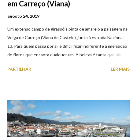
em Carreço (Viana)
agosto 24, 2019
Um extenso campo de girassóis pinta de amarelo a paisagem na
Veiga de Carreço (Viana do Castelo), junto à estrada Nacional
13. Para quem passa por ali é difícil ficar indiferente à imensidão
de flores que encanta qualquer um. A beleza é tanta que não
falta quem pare por alguns minutos para observar os girassóis e
PARTILHAR
LER MAIS
aproveite a paisagem como cenário para tirar algumas
fotografias.