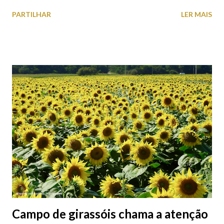
o Axis Avenida, inspira-se na temática ferroviária, integrando
PARTILHAR
LER MAIS
peças históricas cedidas pela IP Património que homenageiam a
memória e a identidade deste emblemático edifício. 📸 3 agosto
2026 | @olharvianadocastelo
Campo de girassóis chama a atenção