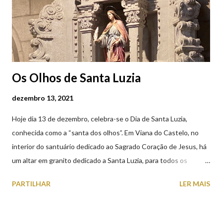
Os Olhos de Santa Luzia
dezembro 13, 2021
Hoje dia 13 de dezembro, celebra-se o Dia de Santa Luzia,
conhecida como a “santa dos olhos”. Em Viana do Castelo, no
interior do santuário dedicado ao Sagrado Coração de Jesus, há
um altar em granito dedicado a Santa Luzia, para todos os
crentes que lhe queiram prestar devoção. Em tempos, existiu
PARTILHAR
LER MAIS
uma capela dedicada a Santa Luzia construída no cimo do monte
com o mesmo nome, que subsistiu até ao ano de 1926, altura em
que foi derrubada para no seu lugar ser construído o templo