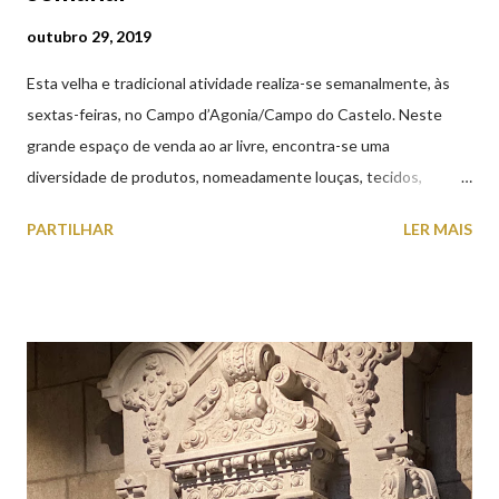
outubro 29, 2019
Esta velha e tradicional atividade realiza-se semanalmente, às
sextas-feiras, no Campo d’Agonia/Campo do Castelo. Neste
grande espaço de venda ao ar livre, encontra-se uma
diversidade de produtos, nomeadamente louças, tecidos,
roupas, calçado, atoalhados, móveis, vasilhame, ferramentas,
PARTILHAR
LER MAIS
cobres entre muitos outros. Horário de funcionamento | Verão
das 07h00-20h00 / Inverno das 07h00-18h00. Feira Semanal em
Viana do Castelo (2019.10.25) Feira Semanal em Viana do
Castelo (2019.10.25) Feira Semanal em Viana do Castelo
(2019.10.25) Feira Semanal em Viana do Castelo (2019.10.25)
Feira Semanal em Viana do Castelo (2019.10.25) Feira Semanal
em Viana do Castelo (2019.10.25) Feira Semanal em Viana do
Castelo (2019.10.25) Feira Semanal em Viana do Castelo
(2019.10.25)