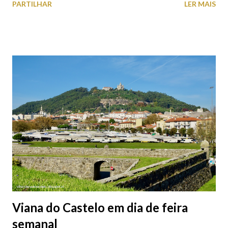
PARTILHAR
LER MAIS
subterrâneos) perto do centro da cidade (entenda-se por
centro, a Praça da República). Veja na tabela abaixo quais os mais
baratos e os mais caros. NOTA: O Parque do Gil Eannes e o
Parque da Marina/Cais Viana são à superfície os restantes são
subterrâneos. O Parque da Estação Viana Shopping é grátis de
2ª a 5ª feira a partir das 20:00 (DIAS ÚTEIS)
Viana do Castelo em dia de feira
semanal