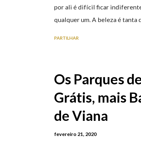
por ali é difícil ficar indifere
qualquer um. A beleza é tanta 
para observar os girassóis e a
PARTILHAR
algumas fotografias.
Os Parques d
Grátis, mais B
de Viana
fevereiro 21, 2020