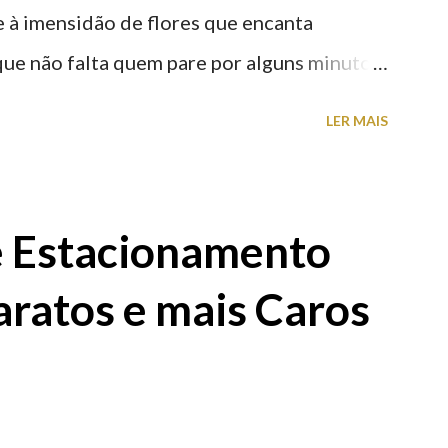
nte à imensidão de flores que encanta
que não falta quem pare por alguns minutos
proveite a paisagem como cenário para tirar
LER MAIS
e Estacionamento
aratos e mais Caros