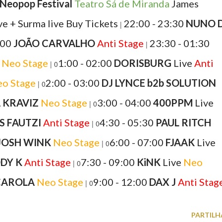
 Neopop Festival
Teatro Sá de Miranda
James
ve + Surma live Buy Tickets
22:00 - 23:30
NUNO D
|
:00
JOÃO CARVALHO
Anti Stage
23:30 - 01:30
|
Neo Stage
1:00 - 02:00
DORISBURG
Live
Anti
| 0
o Stage
2:00 - 03:00
DJ LYNCE b2b SOLUTION
| 0
 KRAVIZ
Neo Stage
3:00 - 04:00
400PPM
Live
| 0
S FAUTZI
Anti Stage
4:30 - 05:30
PAUL RITCH
| 0
JOSH WINK
Neo Stage
6:00 - 07:00
FJAAK
Live
| 0
DY K
Anti Stage
7:30 - 09:00
KiNK
Live
Neo
| 0
CAROLA
Neo Stage
9:00 - 12:00
DAX J
Anti Stag
| 0
PARTILH