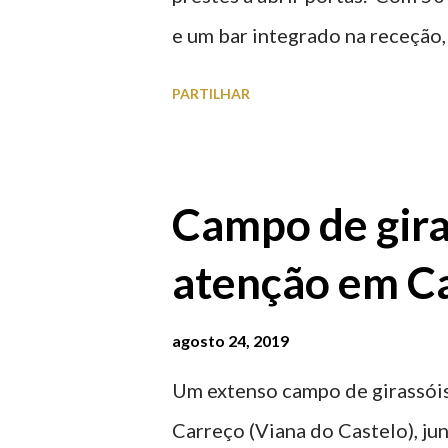
e um bar integrado na receção, 
ferroviária, integrando peças 
PARTILHAR
homenageiam a memória e a ide
agosto 2026 | @olharvianadoc
Campo de gira
atenção em Ca
agosto 24, 2019
Um extenso campo de girassóis
Carreço (Viana do Castelo), ju