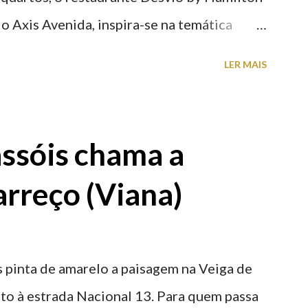
o Axis Avenida, inspira-se na temática
históricas cedidas pela IP Património que
LER MAIS
ntidade deste emblemático edifício. 📸 3
astelo
ssóis chama a
rreço (Viana)
 pinta de amarelo a paisagem na Veiga de
nto à estrada Nacional 13. Para quem passa