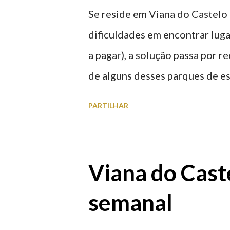
Se reside em Viana do Castelo 
dificuldades em encontrar luga
a pagar), a solução passa por 
de alguns desses parques de e
à superfície como subterrâneo
PARTILHAR
por centro, a Praça da Repúblic
baratos e os mais caros. NOTA
Marina/Cais Viana são à superf
Viana do Caste
Parque da Estação Viana Shoppin
semanal
20:00 (DIAS ÚTEIS)