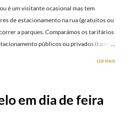
ou é um visitante ocasional mas tem
res de estacionamento na rua (gratuitos ou
recorrer a parques. Comparámos os tarifários
stacionamento públicos ou privados (tanto
s) perto do centro da cidade (entenda-se
LER MAIS
a). Veja na tabela abaixo quais os mais
: O Parque do Gil Eannes e o Parque da
ície os restantes são subterrâneos. O
lo em dia de feira
g é grátis de 2ª a 5ª feira a partir das