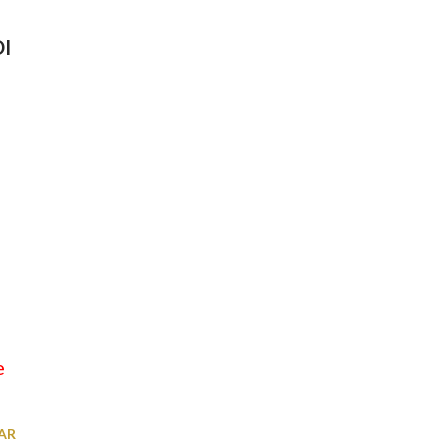
I
e
AR