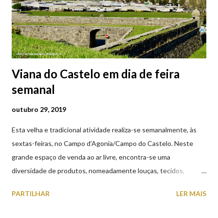
Viana do Castelo em dia de feira
semanal
outubro 29, 2019
Esta velha e tradicional atividade realiza-se semanalmente, às
sextas-feiras, no Campo d’Agonia/Campo do Castelo. Neste
grande espaço de venda ao ar livre, encontra-se uma
diversidade de produtos, nomeadamente louças, tecidos,
roupas, calçado, atoalhados, móveis, vasilhame, ferramentas,
PARTILHAR
LER MAIS
cobres entre muitos outros. Horário de funcionamento | Verão
das 07h00-20h00 / Inverno das 07h00-18h00. Feira Semanal em