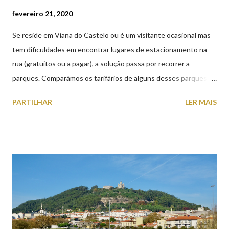
fevereiro 21, 2020
Se reside em Viana do Castelo ou é um visitante ocasional mas
tem dificuldades em encontrar lugares de estacionamento na
rua (gratuitos ou a pagar), a solução passa por recorrer a
parques. Comparámos os tarifários de alguns desses parques de
estacionamento públicos ou privados (tanto à superfície como
PARTILHAR
LER MAIS
subterrâneos) perto do centro da cidade (entenda-se por
centro, a Praça da República). Veja na tabela abaixo quais os mais
baratos e os mais caros. NOTA: O Parque do Gil Eannes e o
Parque da Marina/Cais Viana são à superfície os restantes são
subterrâneos. O Parque da Estação Viana Shopping é grátis de
2ª a 5ª feira a partir das 20:00 (DIAS ÚTEIS)