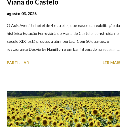
Viana do Castelo
agosto 03, 2026
O Axis Avenida, hotel de 4 estrelas, que nasce da reabilitação da
histórica Estação Ferroviária de Viana do Castelo, construída no
século XIX, está prestes a abrir portas. Com 50 quartos, o
restaurante Desvio by Hamilton e um bar integrado na receção,
o Axis Avenida, inspira-se na temática ferroviária, integrando
PARTILHAR
LER MAIS
peças históricas cedidas pela IP Património que homenageiam a
memória e a identidade deste emblemático edifício. 📸 3 agosto
2026 | @olharvianadocastelo