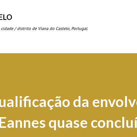
Avançar para o conteúdo principal
ELO
 cidade / distrito de Viana do Castelo, Portugal.
alificação da envol
 Eannes quase conclu