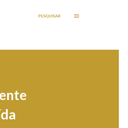
PESQUISAR
vente
ída