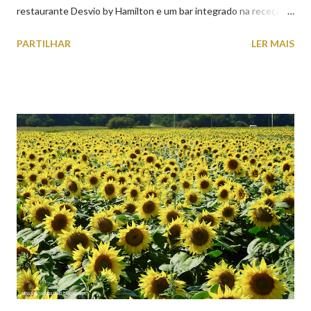
restaurante Desvio by Hamilton e um bar integrado na receção,
o Axis Avenida, inspira-se na temática ferroviária, integrando
PARTILHAR
LER MAIS
peças históricas cedidas pela IP Património que homenageiam a
memória e a identidade deste emblemático edifício. 📸 3 agosto
2026 | @olharvianadocastelo