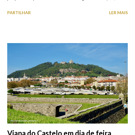
estacionamento públicos ou privados (tanto à superfície como
PARTILHAR
LER MAIS
subterrâneos) perto do centro da cidade (entenda-se por
centro, a Praça da República). Veja na tabela abaixo quais os mais
baratos e os mais caros. NOTA: O Parque do Gil Eannes e o
Parque da Marina/Cais Viana são à superfície os restantes são
subterrâneos. O Parque da Estação Viana Shopping é grátis de
2ª a 5ª feira a partir das 20:00 (DIAS ÚTEIS)
Viana do Castelo em dia de feira