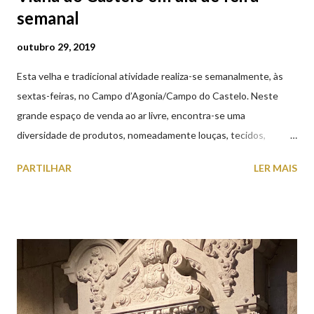
semanal
outubro 29, 2019
Esta velha e tradicional atividade realiza-se semanalmente, às
sextas-feiras, no Campo d’Agonia/Campo do Castelo. Neste
grande espaço de venda ao ar livre, encontra-se uma
diversidade de produtos, nomeadamente louças, tecidos,
roupas, calçado, atoalhados, móveis, vasilhame, ferramentas,
PARTILHAR
LER MAIS
cobres entre muitos outros. Horário de funcionamento | Verão
das 07h00-20h00 / Inverno das 07h00-18h00. Feira Semanal em
Viana do Castelo (2019.10.25) Feira Semanal em Viana do
Castelo (2019.10.25) Feira Semanal em Viana do Castelo
(2019.10.25) Feira Semanal em Viana do Castelo (2019.10.25)
Feira Semanal em Viana do Castelo (2019.10.25) Feira Semanal
em Viana do Castelo (2019.10.25) Feira Semanal em Viana do
Castelo (2019.10.25) Feira Semanal em Viana do Castelo