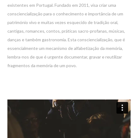
existentes em Portugal. Fundado em 2011, visa criar uma
consciencialização para o conhecimento e importância de um
património vivo e muitas vezes esquecido de tradição oral,
cantigas, romances, contos, práticas sacro-profanas, músicas,
danças e também gastronomia. Esta consciencialização, que é
essencialmente um mecanismo de alfabetização da memória,
lembra-nos de que é urgente documentar, gravar e reutilizar
fragmentos da memória de um povo.