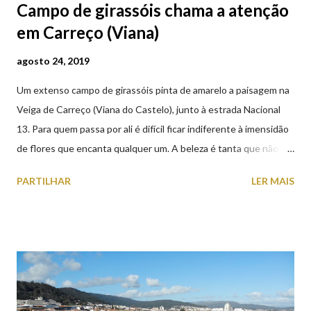
Campo de girassóis chama a atenção
em Carreço (Viana)
agosto 24, 2019
Um extenso campo de girassóis pinta de amarelo a paisagem na
Veiga de Carreço (Viana do Castelo), junto à estrada Nacional
13. Para quem passa por ali é difícil ficar indiferente à imensidão
de flores que encanta qualquer um. A beleza é tanta que não
falta quem pare por alguns minutos para observar os girassóis e
PARTILHAR
LER MAIS
aproveite a paisagem como cenário para tirar algumas
fotografias.