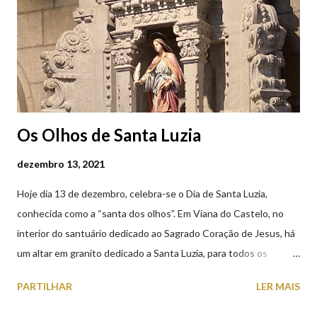
(2019.10.25)
Os Olhos de Santa Luzia
dezembro 13, 2021
Hoje dia 13 de dezembro, celebra-se o Dia de Santa Luzia,
conhecida como a “santa dos olhos”. Em Viana do Castelo, no
interior do santuário dedicado ao Sagrado Coração de Jesus, há
um altar em granito dedicado a Santa Luzia, para todos os
crentes que lhe queiram prestar devoção. Em tempos, existiu
PARTILHAR
LER MAIS
uma capela dedicada a Santa Luzia construída no cimo do monte
com o mesmo nome, que subsistiu até ao ano de 1926, altura em