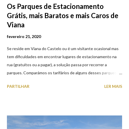
Os Parques de Estacionamento
Grátis, mais Baratos e mais Caros de
Viana
fevereiro 21, 2020
Se reside em Viana do Castelo ou é um visitante ocasional mas
tem dificuldades em encontrar lugares de estacionamento na
rua (gratuitos ou a pagar), a solução passa por recorrer a
parques. Comparámos os tarifários de alguns desses parques de
estacionamento públicos ou privados (tanto à superfície como
PARTILHAR
LER MAIS
subterrâneos) perto do centro da cidade (entenda-se por
centro, a Praça da República). Veja na tabela abaixo quais os mais
baratos e os mais caros. NOTA: O Parque do Gil Eannes e o
Parque da Marina/Cais Viana são à superfície os restantes são
subterrâneos. O Parque da Estação Viana Shopping é grátis de