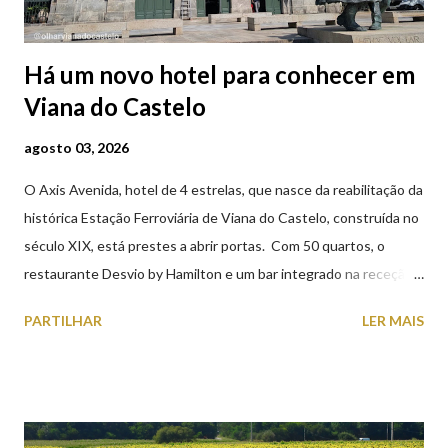
Há um novo hotel para conhecer em
Viana do Castelo
agosto 03, 2026
O Axis Avenida, hotel de 4 estrelas, que nasce da reabilitação da
histórica Estação Ferroviária de Viana do Castelo, construída no
século XIX, está prestes a abrir portas. Com 50 quartos, o
restaurante Desvio by Hamilton e um bar integrado na receção,
o Axis Avenida, inspira-se na temática ferroviária, integrando
PARTILHAR
LER MAIS
peças históricas cedidas pela IP Património que homenageiam a
memória e a identidade deste emblemático edifício. 📸 3 agosto
2026 | @olharvianadocastelo