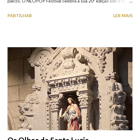
palcos. O NEOPOP Festival celebra a sua 20ª edição sob o nome
ANTIPOP. Considerado o maior evento de música eletrónica em
PARTILHAR
LER MAIS
Portugal e um dos mais prestigiados da Europa, atrai milhares de
visitantes nacionais e internacionais. Realiza-se junto ao Forte
de Santiago da Barra, em Viana do Castelo. 📸 30 julho 2026 |
@olharvianadocastelo Saiba tudo sobre o NEOPOP 2026, AQUI
.