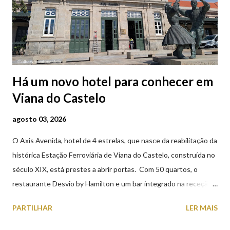
Há um novo hotel para conhecer em
Viana do Castelo
agosto 03, 2026
O Axis Avenida, hotel de 4 estrelas, que nasce da reabilitação da
histórica Estação Ferroviária de Viana do Castelo, construída no
século XIX, está prestes a abrir portas. Com 50 quartos, o
restaurante Desvio by Hamilton e um bar integrado na receção,
o Axis Avenida, inspira-se na temática ferroviária, integrando
PARTILHAR
LER MAIS
peças históricas cedidas pela IP Património que homenageiam a
memória e a identidade deste emblemático edifício. 📸 3 agosto