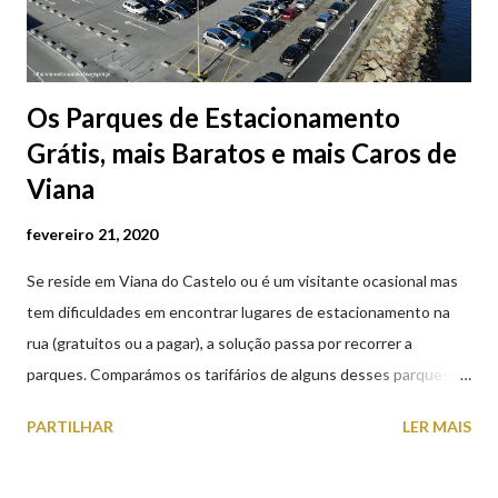
Os Parques de Estacionamento
Grátis, mais Baratos e mais Caros de
Viana
fevereiro 21, 2020
Se reside em Viana do Castelo ou é um visitante ocasional mas
tem dificuldades em encontrar lugares de estacionamento na
rua (gratuitos ou a pagar), a solução passa por recorrer a
parques. Comparámos os tarifários de alguns desses parques de
estacionamento públicos ou privados (tanto à superfície como
PARTILHAR
LER MAIS
subterrâneos) perto do centro da cidade (entenda-se por
centro, a Praça da República). Veja na tabela abaixo quais os mais