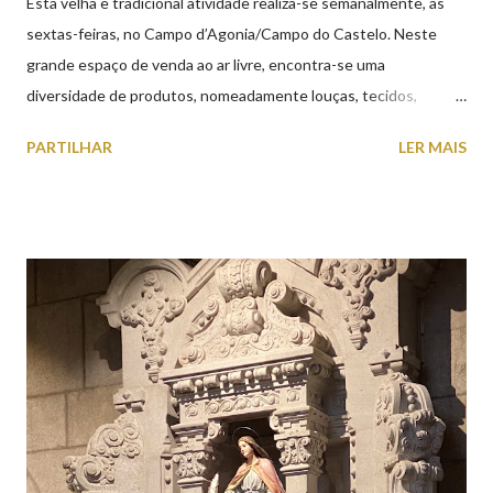
Esta velha e tradicional atividade realiza-se semanalmente, às
sextas-feiras, no Campo d’Agonia/Campo do Castelo. Neste
grande espaço de venda ao ar livre, encontra-se uma
diversidade de produtos, nomeadamente louças, tecidos,
roupas, calçado, atoalhados, móveis, vasilhame, ferramentas,
PARTILHAR
LER MAIS
cobres entre muitos outros. Horário de funcionamento | Verão
das 07h00-20h00 / Inverno das 07h00-18h00. Feira Semanal em
Viana do Castelo (2019.10.25) Feira Semanal em Viana do
Castelo (2019.10.25) Feira Semanal em Viana do Castelo
(2019.10.25) Feira Semanal em Viana do Castelo (2019.10.25)
Feira Semanal em Viana do Castelo (2019.10.25) Feira Semanal
em Viana do Castelo (2019.10.25) Feira Semanal em Viana do
Castelo (2019.10.25) Feira Semanal em Viana do Castelo
(2019.10.25)