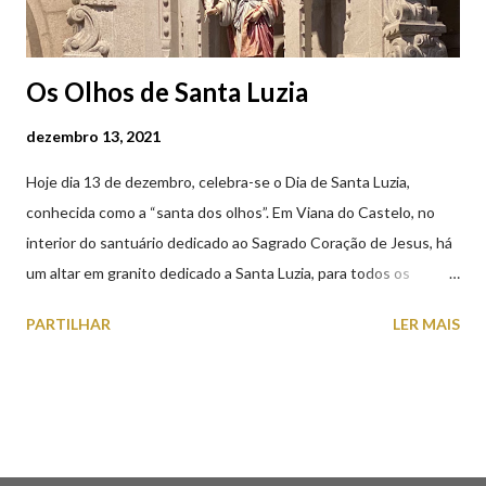
Os Olhos de Santa Luzia
dezembro 13, 2021
Hoje dia 13 de dezembro, celebra-se o Dia de Santa Luzia,
conhecida como a “santa dos olhos”. Em Viana do Castelo, no
interior do santuário dedicado ao Sagrado Coração de Jesus, há
um altar em granito dedicado a Santa Luzia, para todos os
crentes que lhe queiram prestar devoção. Em tempos, existiu
PARTILHAR
LER MAIS
uma capela dedicada a Santa Luzia construída no cimo do monte
com o mesmo nome, que subsistiu até ao ano de 1926, altura em
que foi derrubada para no seu lugar ser construído o templo
dedicado ao Sagrado Coração de Jesus (atualmente Santuário).
A lenda que deu origem à devoção de Santa Luzia como
protetora dos olhos: A história/lenda de Santa Luzia (Luzia de