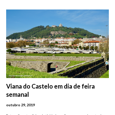
baratos e os mais caros. NOTA: O Parque do Gil Eannes e o
Parque da Marina/Cais Viana são à superfície os restantes são
subterrâneos. O Parque da Estação Viana Shopping é grátis de
2ª a 5ª feira a partir das 20:00 (DIAS ÚTEIS)
Viana do Castelo em dia de feira
semanal
outubro 29, 2019