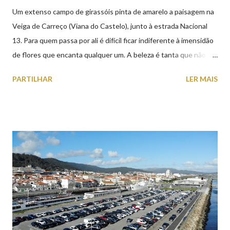
Um extenso campo de girassóis pinta de amarelo a paisagem na
Veiga de Carreço (Viana do Castelo), junto à estrada Nacional
13. Para quem passa por ali é difícil ficar indiferente à imensidão
de flores que encanta qualquer um. A beleza é tanta que não
falta quem pare por alguns minutos para observar os girassóis e
PARTILHAR
LER MAIS
aproveite a paisagem como cenário para tirar algumas
fotografias.