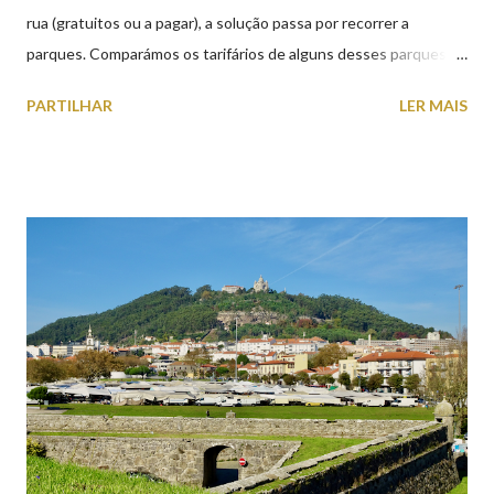
rua (gratuitos ou a pagar), a solução passa por recorrer a
parques. Comparámos os tarifários de alguns desses parques de
estacionamento públicos ou privados (tanto à superfície como
PARTILHAR
LER MAIS
subterrâneos) perto do centro da cidade (entenda-se por
centro, a Praça da República). Veja na tabela abaixo quais os mais
baratos e os mais caros. NOTA: O Parque do Gil Eannes e o
Parque da Marina/Cais Viana são à superfície os restantes são
subterrâneos. O Parque da Estação Viana Shopping é grátis de
2ª a 5ª feira a partir das 20:00 (DIAS ÚTEIS)