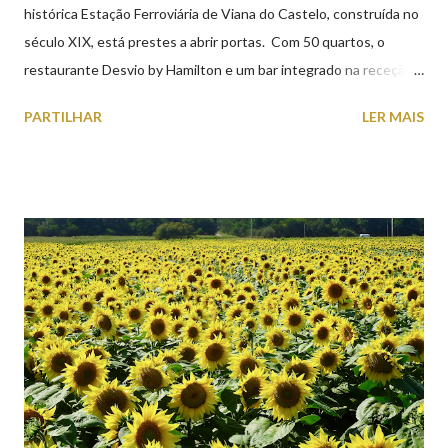
histórica Estação Ferroviária de Viana do Castelo, construída no
século XIX, está prestes a abrir portas. Com 50 quartos, o
restaurante Desvio by Hamilton e um bar integrado na receção,
o Axis Avenida, inspira-se na temática ferroviária, integrando
PARTILHAR
LER MAIS
peças históricas cedidas pela IP Património que homenageiam a
memória e a identidade deste emblemático edifício. 📸 3 agosto
2026 | @olharvianadocastelo