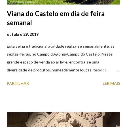
Viana do Castelo em dia de feira
semanal
outubro 29, 2019
Esta velha e tradicional atividade realiza-se semanalmente, às
sextas-feiras, no Campo d’Agonia/Campo do Castelo. Neste
grande espaço de venda ao ar livre, encontra-se uma
diversidade de produtos, nomeadamente louças, tecidos,
roupas, calçado, atoalhados, móveis, vasilhame, ferramentas,
PARTILHAR
LER MAIS
cobres entre muitos outros. Horário de funcionamento | Verão
das 07h00-20h00 / Inverno das 07h00-18h00. Feira Semanal em
Viana do Castelo (2019.10.25) Feira Semanal em Viana do
Castelo (2019.10.25) Feira Semanal em Viana do Castelo
(2019.10.25) Feira Semanal em Viana do Castelo (2019.10.25)
Feira Semanal em Viana do Castelo (2019.10.25) Feira Semanal