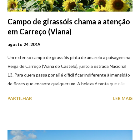
Campo de girassóis chama a atenção
em Carreço (Viana)
agosto 24, 2019
Um extenso campo de girassóis pinta de amarelo a paisagem na
Veiga de Carreço (Viana do Castelo), junto à estrada Nacional
13. Para quem passa por ali é difícil ficar indiferente à imensidão
de flores que encanta qualquer um. A beleza é tanta que não
falta quem pare por alguns minutos para observar os girassóis e
PARTILHAR
LER MAIS
aproveite a paisagem como cenário para tirar algumas
fotografias.