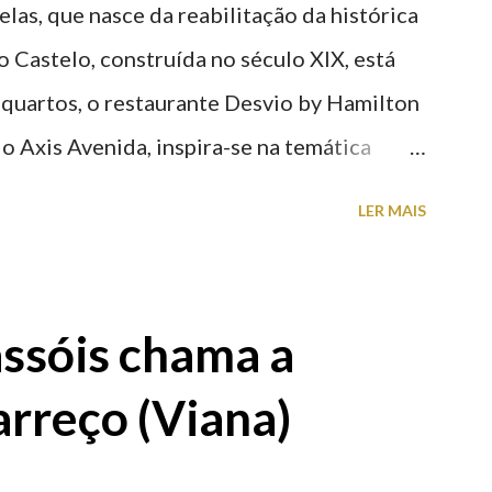
elas, que nasce da reabilitação da histórica
o Castelo, construída no século XIX, está
 quartos, o restaurante Desvio by Hamilton
o Axis Avenida, inspira-se na temática
históricas cedidas pela IP Património que
LER MAIS
ntidade deste emblemático edifício. 📸 3
astelo
ssóis chama a
rreço (Viana)