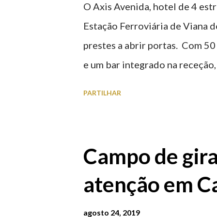
O Axis Avenida, hotel de 4 estr
Estação Ferroviária de Viana d
prestes a abrir portas. Com 50
e um bar integrado na receção, 
ferroviária, integrando peças 
PARTILHAR
homenageiam a memória e a ide
agosto 2026 | @olharvianadoc
Campo de gira
atenção em Ca
agosto 24, 2019