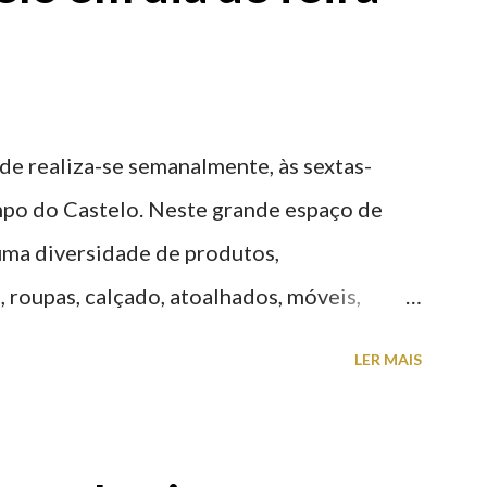
ade realiza-se semanalmente, às sextas-
po do Castelo. Neste grande espaço de
 uma diversidade de produtos,
 roupas, calçado, atoalhados, móveis,
 entre muitos outros. Horário de
LER MAIS
h00-20h00 / Inverno das 07h00-18h00.
telo (2019.10.25) Feira Semanal em Viana
 Semanal em Viana do Castelo (2019.10.25)