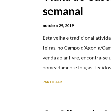
semanal
20:00 (DIAS ÚTEIS)
outubro 29, 2019
Esta velha e tradicional ativid
feiras, no Campo d’Agonia/Cam
venda ao ar livre, encontra-se
nomeadamente louças, tecidos,
vasilhame, ferramentas, cobres
PARTILHAR
funcionamento | Verão das 07
Feira Semanal em Viana do Cas
do Castelo (2019.10.25) Feira