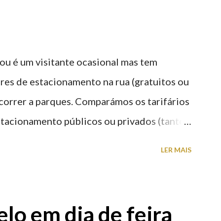
ou é um visitante ocasional mas tem
res de estacionamento na rua (gratuitos ou
recorrer a parques. Comparámos os tarifários
stacionamento públicos ou privados (tanto
s) perto do centro da cidade (entenda-se
LER MAIS
a). Veja na tabela abaixo quais os mais
: O Parque do Gil Eannes e o Parque da
ície os restantes são subterrâneos. O
lo em dia de feira
g é grátis de 2ª a 5ª feira a partir das