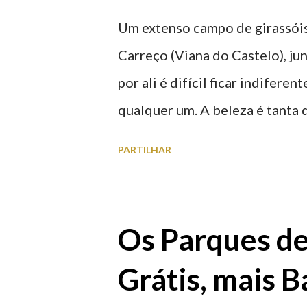
Um extenso campo de girassóis
Carreço (Viana do Castelo), ju
por ali é difícil ficar indifere
qualquer um. A beleza é tanta 
para observar os girassóis e a
PARTILHAR
algumas fotografias.
Os Parques d
Grátis, mais B