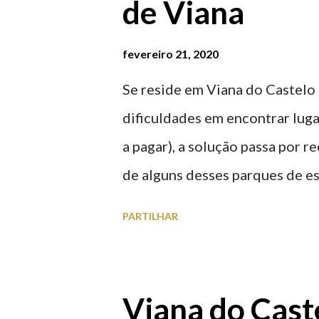
de Viana
fevereiro 21, 2020
Se reside em Viana do Castelo 
dificuldades em encontrar luga
a pagar), a solução passa por 
de alguns desses parques de e
à superfície como subterrâneo
PARTILHAR
por centro, a Praça da Repúblic
baratos e os mais caros. NOTA
Marina/Cais Viana são à superf
Viana do Caste
Parque da Estação Viana Shoppin