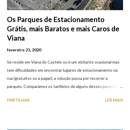
Os Parques de Estacionamento
Grátis, mais Baratos e mais Caros de
Viana
fevereiro 21, 2020
Se reside em Viana do Castelo ou é um visitante ocasional mas
tem dificuldades em encontrar lugares de estacionamento na
rua (gratuitos ou a pagar), a solução passa por recorrer a
parques. Comparámos os tarifários de alguns desses parques de
estacionamento públicos ou privados (tanto à superfície como
PARTILHAR
LER MAIS
subterrâneos) perto do centro da cidade (entenda-se por
centro, a Praça da República). Veja na tabela abaixo quais os mais
baratos e os mais caros. NOTA: O Parque do Gil Eannes e o
Parque da Marina/Cais Viana são à superfície os restantes são