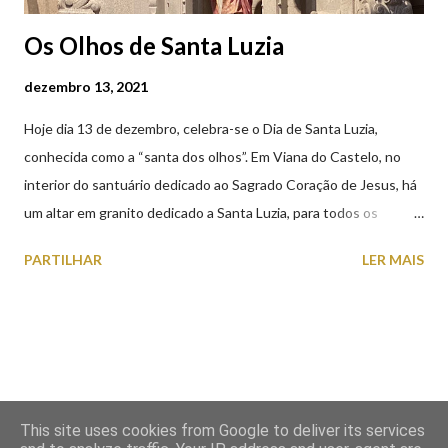
Os Olhos de Santa Luzia
dezembro 13, 2021
Hoje dia 13 de dezembro, celebra-se o Dia de Santa Luzia,
conhecida como a “santa dos olhos”. Em Viana do Castelo, no
interior do santuário dedicado ao Sagrado Coração de Jesus, há
um altar em granito dedicado a Santa Luzia, para todos os
crentes que lhe queiram prestar devoção. Em tempos, existiu
PARTILHAR
LER MAIS
uma capela dedicada a Santa Luzia construída no cimo do monte
com o mesmo nome, que subsistiu até ao ano de 1926, altura em
que foi derrubada para no seu lugar ser construído o templo
dedicado ao Sagrado Coração de Jesus (atualmente Santuário).
A lenda que deu origem à devoção de Santa Luzia como
protetora dos olhos: A história/lenda de Santa Luzia (Luzia de
This site uses cookies from Google to deliver its services
Siracusa) conta que esta jovem italiana venerada pelos católicos,