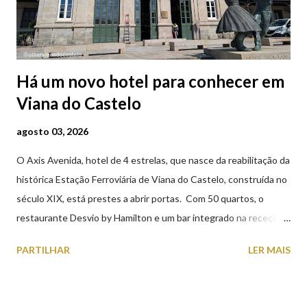
Há um novo hotel para conhecer em
Viana do Castelo
agosto 03, 2026
O Axis Avenida, hotel de 4 estrelas, que nasce da reabilitação da
histórica Estação Ferroviária de Viana do Castelo, construída no
século XIX, está prestes a abrir portas. Com 50 quartos, o
restaurante Desvio by Hamilton e um bar integrado na receção,
o Axis Avenida, inspira-se na temática ferroviária, integrando
PARTILHAR
LER MAIS
peças históricas cedidas pela IP Património que homenageiam a
memória e a identidade deste emblemático edifício. 📸 3 agosto
2026 | @olharvianadocastelo