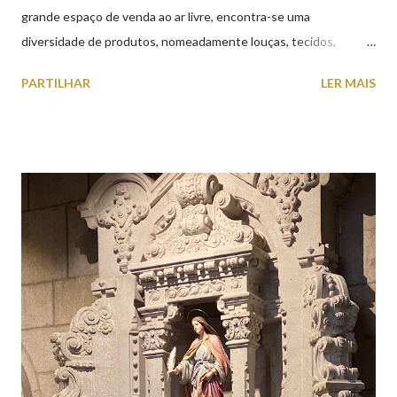
grande espaço de venda ao ar livre, encontra-se uma
diversidade de produtos, nomeadamente louças, tecidos,
roupas, calçado, atoalhados, móveis, vasilhame, ferramentas,
PARTILHAR
LER MAIS
cobres entre muitos outros. Horário de funcionamento | Verão
das 07h00-20h00 / Inverno das 07h00-18h00. Feira Semanal em
Viana do Castelo (2019.10.25) Feira Semanal em Viana do
Castelo (2019.10.25) Feira Semanal em Viana do Castelo
(2019.10.25) Feira Semanal em Viana do Castelo (2019.10.25)
Feira Semanal em Viana do Castelo (2019.10.25) Feira Semanal
em Viana do Castelo (2019.10.25) Feira Semanal em Viana do
Castelo (2019.10.25) Feira Semanal em Viana do Castelo
(2019.10.25)