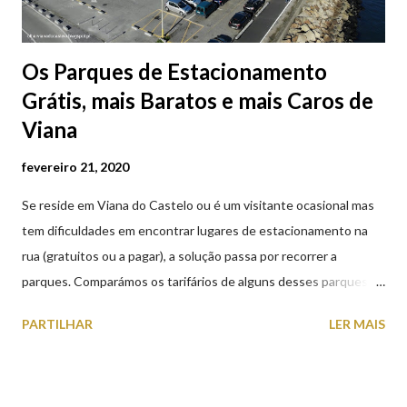
Os Parques de Estacionamento
Grátis, mais Baratos e mais Caros de
Viana
fevereiro 21, 2020
Se reside em Viana do Castelo ou é um visitante ocasional mas
tem dificuldades em encontrar lugares de estacionamento na
rua (gratuitos ou a pagar), a solução passa por recorrer a
parques. Comparámos os tarifários de alguns desses parques de
estacionamento públicos ou privados (tanto à superfície como
PARTILHAR
LER MAIS
subterrâneos) perto do centro da cidade (entenda-se por
centro, a Praça da República). Veja na tabela abaixo quais os mais
baratos e os mais caros. NOTA: O Parque do Gil Eannes e o