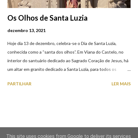
Os Olhos de Santa Luzia
dezembro 13, 2021
Hoje dia 13 de dezembro, celebra-se o Dia de Santa Luzia,
conhecida como a “santa dos olhos”. Em Viana do Castelo, no
interior do santuário dedicado ao Sagrado Coração de Jesus, há
um altar em granito dedicado a Santa Luzia, para todos os
crentes que lhe queiram prestar devoção. Em tempos, existiu
PARTILHAR
LER MAIS
uma capela dedicada a Santa Luzia construída no cimo do monte
com o mesmo nome, que subsistiu até ao ano de 1926, altura em
que foi derrubada para no seu lugar ser construído o templo
dedicado ao Sagrado Coração de Jesus (atualmente Santuário).
A lenda que deu origem à devoção de Santa Luzia como
protetora dos olhos: A história/lenda de Santa Luzia (Luzia de
This site uses cookies from Google to deliver its services