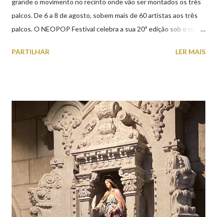
grande o movimento no recinto onde vão ser montados os três
palcos. De 6 a 8 de agosto, sobem mais de 60 artistas aos três
palcos. O NEOPOP Festival celebra a sua 20ª edição sob o nome
ANTIPOP. Considerado o maior evento de música eletrónica em
PARTILHAR
LER MAIS
Portugal e um dos mais prestigiados da Europa, atrai milhares de
visitantes nacionais e internacionais. Realiza-se junto ao Forte
de Santiago da Barra, em Viana do Castelo. 📸 30 julho 2026 |
@olharvianadocastelo Saiba tudo sobre o NEOPOP 2026, AQUI
.