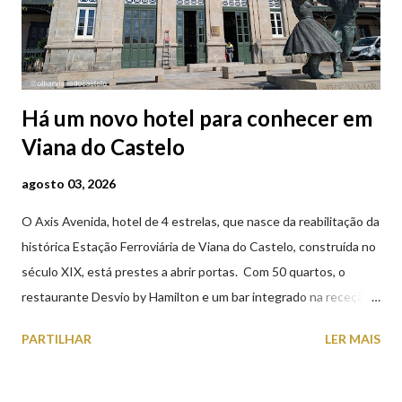
Há um novo hotel para conhecer em
Viana do Castelo
agosto 03, 2026
O Axis Avenida, hotel de 4 estrelas, que nasce da reabilitação da
histórica Estação Ferroviária de Viana do Castelo, construída no
século XIX, está prestes a abrir portas. Com 50 quartos, o
restaurante Desvio by Hamilton e um bar integrado na receção,
o Axis Avenida, inspira-se na temática ferroviária, integrando
PARTILHAR
LER MAIS
peças históricas cedidas pela IP Património que homenageiam a
memória e a identidade deste emblemático edifício. 📸 3 agosto
2026 | @olharvianadocastelo