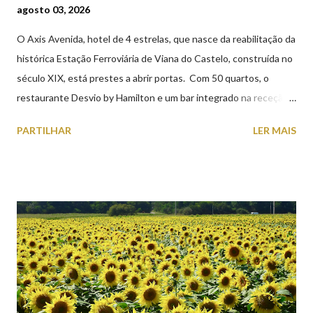
agosto 03, 2026
O Axis Avenida, hotel de 4 estrelas, que nasce da reabilitação da
histórica Estação Ferroviária de Viana do Castelo, construída no
século XIX, está prestes a abrir portas. Com 50 quartos, o
restaurante Desvio by Hamilton e um bar integrado na receção,
o Axis Avenida, inspira-se na temática ferroviária, integrando
PARTILHAR
LER MAIS
peças históricas cedidas pela IP Património que homenageiam a
memória e a identidade deste emblemático edifício. 📸 3 agosto
2026 | @olharvianadocastelo