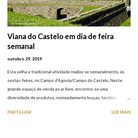
Viana do Castelo em dia de feira
semanal
outubro 29, 2019
Esta velha e tradicional atividade realiza-se semanalmente, às
sextas-feiras, no Campo d’Agonia/Campo do Castelo. Neste
grande espaço de venda ao ar livre, encontra-se uma
diversidade de produtos, nomeadamente louças, tecidos,
roupas, calçado, atoalhados, móveis, vasilhame, ferramentas,
PARTILHAR
LER MAIS
cobres entre muitos outros. Horário de funcionamento | Verão
das 07h00-20h00 / Inverno das 07h00-18h00. Feira Semanal em
Viana do Castelo (2019.10.25) Feira Semanal em Viana do