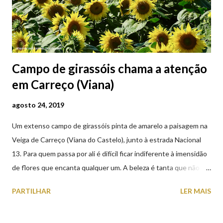
Campo de girassóis chama a atenção
em Carreço (Viana)
agosto 24, 2019
Um extenso campo de girassóis pinta de amarelo a paisagem na
Veiga de Carreço (Viana do Castelo), junto à estrada Nacional
13. Para quem passa por ali é difícil ficar indiferente à imensidão
de flores que encanta qualquer um. A beleza é tanta que não
falta quem pare por alguns minutos para observar os girassóis e
PARTILHAR
LER MAIS
aproveite a paisagem como cenário para tirar algumas
fotografias.