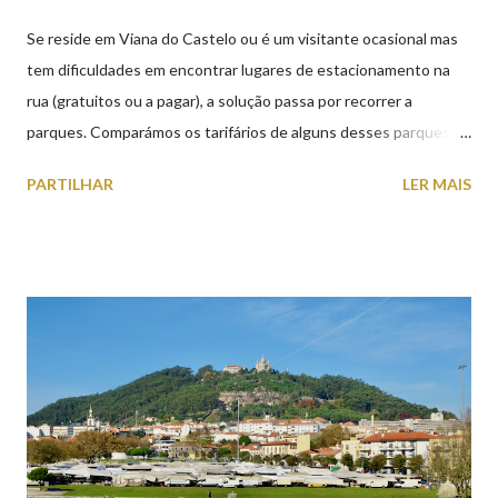
Se reside em Viana do Castelo ou é um visitante ocasional mas
tem dificuldades em encontrar lugares de estacionamento na
rua (gratuitos ou a pagar), a solução passa por recorrer a
parques. Comparámos os tarifários de alguns desses parques de
estacionamento públicos ou privados (tanto à superfície como
PARTILHAR
LER MAIS
subterrâneos) perto do centro da cidade (entenda-se por
centro, a Praça da República). Veja na tabela abaixo quais os mais
baratos e os mais caros. NOTA: O Parque do Gil Eannes e o
Parque da Marina/Cais Viana são à superfície os restantes são
subterrâneos. O Parque da Estação Viana Shopping é grátis de
2ª a 5ª feira a partir das 20:00 (DIAS ÚTEIS)