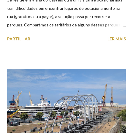
tem dificuldades em encontrar lugares de estacionamento na
rua (gratuitos ou a pagar), a solução passa por recorrer a
parques. Comparámos os tarifários de alguns desses parques de
estacionamento públicos ou privados (tanto à superfície como
PARTILHAR
LER MAIS
subterrâneos) perto do centro da cidade (entenda-se por
centro, a Praça da República). Veja na tabela abaixo quais os mais
baratos e os mais caros. NOTA: O Parque do Gil Eannes e o
Parque da Marina/Cais Viana são à superfície os restantes são
subterrâneos. O Parque da Estação Viana Shopping é grátis de
2ª a 5ª feira a partir das 20:00 (DIAS ÚTEIS)