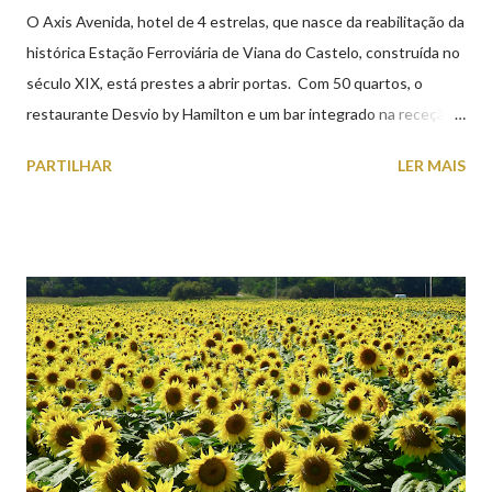
O Axis Avenida, hotel de 4 estrelas, que nasce da reabilitação da
histórica Estação Ferroviária de Viana do Castelo, construída no
século XIX, está prestes a abrir portas. Com 50 quartos, o
restaurante Desvio by Hamilton e um bar integrado na receção,
o Axis Avenida, inspira-se na temática ferroviária, integrando
PARTILHAR
LER MAIS
peças históricas cedidas pela IP Património que homenageiam a
memória e a identidade deste emblemático edifício. 📸 3 agosto
2026 | @olharvianadocastelo