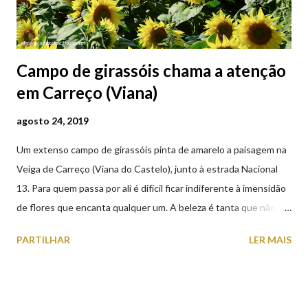
Campo de girassóis chama a atenção
em Carreço (Viana)
agosto 24, 2019
Um extenso campo de girassóis pinta de amarelo a paisagem na
Veiga de Carreço (Viana do Castelo), junto à estrada Nacional
13. Para quem passa por ali é difícil ficar indiferente à imensidão
de flores que encanta qualquer um. A beleza é tanta que não
falta quem pare por alguns minutos para observar os girassóis e
PARTILHAR
LER MAIS
aproveite a paisagem como cenário para tirar algumas
fotografias.