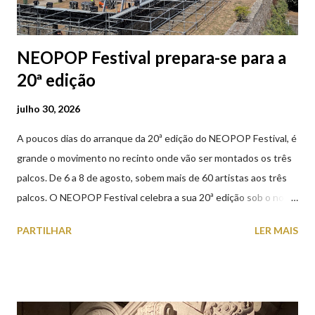
NEOPOP Festival prepara-se para a
20ª edição
julho 30, 2026
A poucos dias do arranque da 20ª edição do NEOPOP Festival, é
grande o movimento no recinto onde vão ser montados os três
palcos. De 6 a 8 de agosto, sobem mais de 60 artistas aos três
palcos. O NEOPOP Festival celebra a sua 20ª edição sob o nome
ANTIPOP. Considerado o maior evento de música eletrónica em
PARTILHAR
LER MAIS
Portugal e um dos mais prestigiados da Europa, atrai milhares de
visitantes nacionais e internacionais. Realiza-se junto ao Forte
de Santiago da Barra, em Viana do Castelo. 📸 30 julho 2026 |
@olharvianadocastelo Saiba tudo sobre o NEOPOP 2026, AQUI