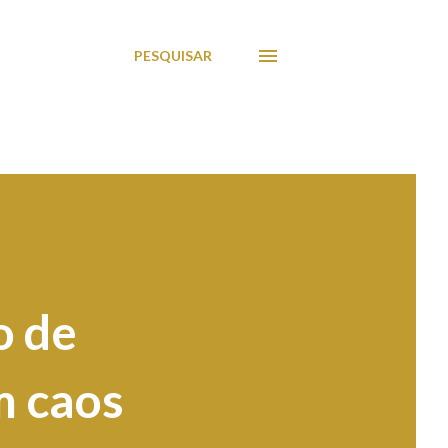
PESQUISAR
o de
m caos