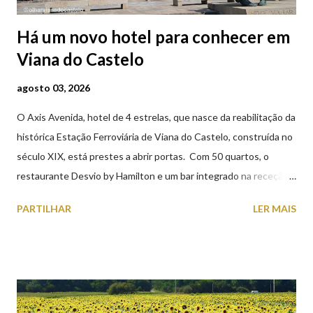
Há um novo hotel para conhecer em
Viana do Castelo
agosto 03, 2026
O Axis Avenida, hotel de 4 estrelas, que nasce da reabilitação da
histórica Estação Ferroviária de Viana do Castelo, construída no
século XIX, está prestes a abrir portas. Com 50 quartos, o
restaurante Desvio by Hamilton e um bar integrado na receção,
o Axis Avenida, inspira-se na temática ferroviária, integrando
PARTILHAR
LER MAIS
peças históricas cedidas pela IP Património que homenageiam a
memória e a identidade deste emblemático edifício. 📸 3 agosto
2026 | @olharvianadocastelo