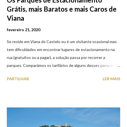
Grátis, mais Baratos e mais Caros de
Viana
fevereiro 21, 2020
Se reside em Viana do Castelo ou é um visitante ocasional mas
tem dificuldades em encontrar lugares de estacionamento na
rua (gratuitos ou a pagar), a solução passa por recorrer a
parques. Comparámos os tarifários de alguns desses parques de
estacionamento públicos ou privados (tanto à superfície como
PARTILHAR
LER MAIS
subterrâneos) perto do centro da cidade (entenda-se por
centro, a Praça da República). Veja na tabela abaixo quais os mais
baratos e os mais caros. NOTA: O Parque do Gil Eannes e o
Parque da Marina/Cais Viana são à superfície os restantes são
subterrâneos. O Parque da Estação Viana Shopping é grátis de
2ª a 5ª feira a partir das 20:00 (DIAS ÚTEIS)