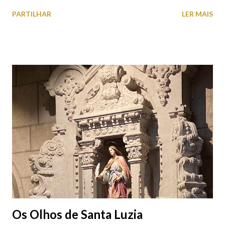
roupas, calçado, atoalhados, móveis, vasilhame, ferramentas,
PARTILHAR
LER MAIS
cobres entre muitos outros. Horário de funcionamento | Verão
das 07h00-20h00 / Inverno das 07h00-18h00. Feira Semanal em
Viana do Castelo (2019.10.25) Feira Semanal em Viana do
Castelo (2019.10.25) Feira Semanal em Viana do Castelo
(2019.10.25) Feira Semanal em Viana do Castelo (2019.10.25)
Feira Semanal em Viana do Castelo (2019.10.25) Feira Semanal
em Viana do Castelo (2019.10.25) Feira Semanal em Viana do
Castelo (2019.10.25) Feira Semanal em Viana do Castelo
(2019.10.25)
Os Olhos de Santa Luzia