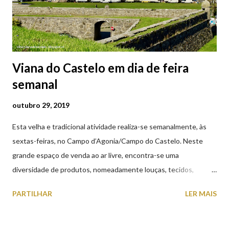
Viana do Castelo em dia de feira
semanal
outubro 29, 2019
Esta velha e tradicional atividade realiza-se semanalmente, às
sextas-feiras, no Campo d’Agonia/Campo do Castelo. Neste
grande espaço de venda ao ar livre, encontra-se uma
diversidade de produtos, nomeadamente louças, tecidos,
roupas, calçado, atoalhados, móveis, vasilhame, ferramentas,
PARTILHAR
LER MAIS
cobres entre muitos outros. Horário de funcionamento | Verão
das 07h00-20h00 / Inverno das 07h00-18h00. Feira Semanal em
Viana do Castelo (2019.10.25) Feira Semanal em Viana do