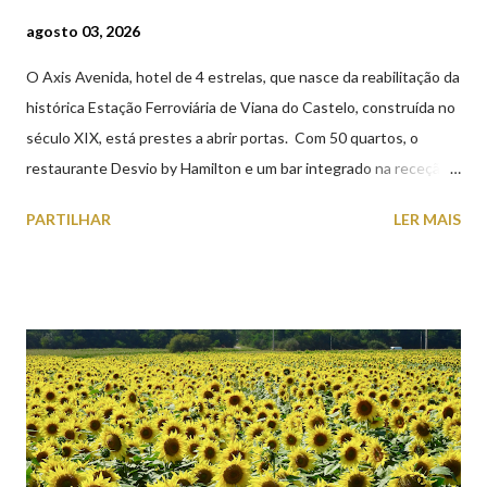
agosto 03, 2026
O Axis Avenida, hotel de 4 estrelas, que nasce da reabilitação da
histórica Estação Ferroviária de Viana do Castelo, construída no
século XIX, está prestes a abrir portas. Com 50 quartos, o
restaurante Desvio by Hamilton e um bar integrado na receção,
o Axis Avenida, inspira-se na temática ferroviária, integrando
PARTILHAR
LER MAIS
peças históricas cedidas pela IP Património que homenageiam a
memória e a identidade deste emblemático edifício. 📸 3 agosto
2026 | @olharvianadocastelo