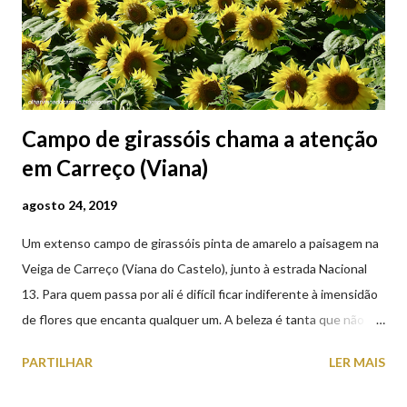
Campo de girassóis chama a atenção
em Carreço (Viana)
agosto 24, 2019
Um extenso campo de girassóis pinta de amarelo a paisagem na
Veiga de Carreço (Viana do Castelo), junto à estrada Nacional
13. Para quem passa por ali é difícil ficar indiferente à imensidão
de flores que encanta qualquer um. A beleza é tanta que não
falta quem pare por alguns minutos para observar os girassóis e
PARTILHAR
LER MAIS
aproveite a paisagem como cenário para tirar algumas
fotografias.