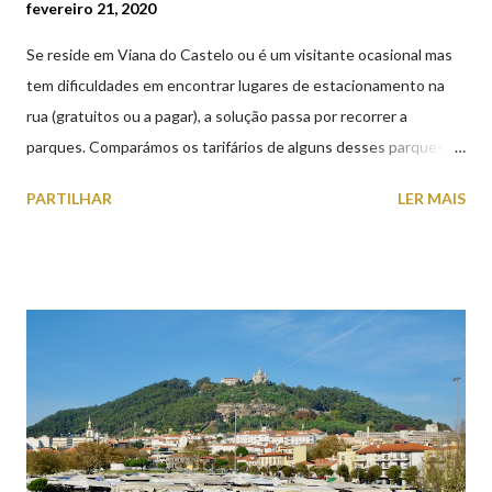
fevereiro 21, 2020
Se reside em Viana do Castelo ou é um visitante ocasional mas
tem dificuldades em encontrar lugares de estacionamento na
rua (gratuitos ou a pagar), a solução passa por recorrer a
parques. Comparámos os tarifários de alguns desses parques de
estacionamento públicos ou privados (tanto à superfície como
PARTILHAR
LER MAIS
subterrâneos) perto do centro da cidade (entenda-se por
centro, a Praça da República). Veja na tabela abaixo quais os mais
baratos e os mais caros. NOTA: O Parque do Gil Eannes e o
Parque da Marina/Cais Viana são à superfície os restantes são
subterrâneos. O Parque da Estação Viana Shopping é grátis de
2ª a 5ª feira a partir das 20:00 (DIAS ÚTEIS)