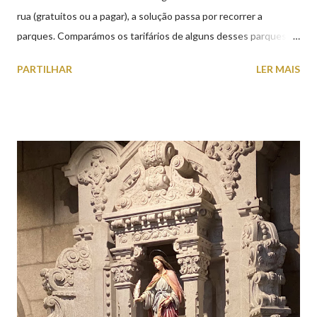
rua (gratuitos ou a pagar), a solução passa por recorrer a
parques. Comparámos os tarifários de alguns desses parques de
estacionamento públicos ou privados (tanto à superfície como
PARTILHAR
LER MAIS
subterrâneos) perto do centro da cidade (entenda-se por
centro, a Praça da República). Veja na tabela abaixo quais os mais
baratos e os mais caros. NOTA: O Parque do Gil Eannes e o
Parque da Marina/Cais Viana são à superfície os restantes são
subterrâneos. O Parque da Estação Viana Shopping é grátis de
2ª a 5ª feira a partir das 20:00 (DIAS ÚTEIS)