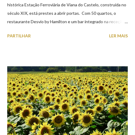
histórica Estação Ferroviária de Viana do Castelo, construída no
século XIX, está prestes a abrir portas. Com 50 quartos, o
restaurante Desvio by Hamilton e um bar integrado na receção,
o Axis Avenida, inspira-se na temática ferroviária, integrando
PARTILHAR
LER MAIS
peças históricas cedidas pela IP Património que homenageiam a
memória e a identidade deste emblemático edifício. 📸 3 agosto
2026 | @olharvianadocastelo