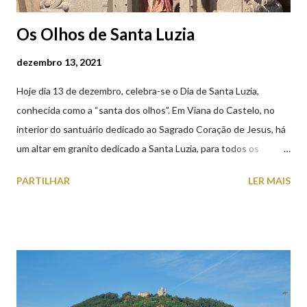
Os Olhos de Santa Luzia
dezembro 13, 2021
Hoje dia 13 de dezembro, celebra-se o Dia de Santa Luzia,
conhecida como a “santa dos olhos”. Em Viana do Castelo, no
interior do santuário dedicado ao Sagrado Coração de Jesus, há
um altar em granito dedicado a Santa Luzia, para todos os
crentes que lhe queiram prestar devoção. Em tempos, existiu
PARTILHAR
LER MAIS
uma capela dedicada a Santa Luzia construída no cimo do monte
com o mesmo nome, que subsistiu até ao ano de 1926, altura em
que foi derrubada para no seu lugar ser construído o templo
dedicado ao Sagrado Coração de Jesus (atualmente Santuário).
A lenda que deu origem à devoção de Santa Luzia como
protetora dos olhos: A história/lenda de Santa Luzia (Luzia de
Siracusa) conta que esta jovem italiana venerada pelos católicos,