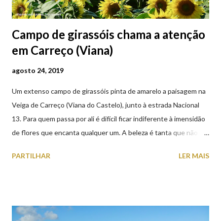
Campo de girassóis chama a atenção
em Carreço (Viana)
agosto 24, 2019
Um extenso campo de girassóis pinta de amarelo a paisagem na
Veiga de Carreço (Viana do Castelo), junto à estrada Nacional
13. Para quem passa por ali é difícil ficar indiferente à imensidão
de flores que encanta qualquer um. A beleza é tanta que não
falta quem pare por alguns minutos para observar os girassóis e
PARTILHAR
LER MAIS
aproveite a paisagem como cenário para tirar algumas
fotografias.