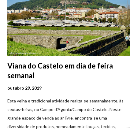
sofreu perseguições por ser cristã. De acordo com a lenda,
preferiu que lhe arrancassem os olhos a renegar a fé em Cristo.
Conta-se que os olhos de Santa Luzia teriam sido arrancados
por um soldado a mando do imperador romano, e entregues num
prato à jovem. No mesmo instant...
Viana do Castelo em dia de feira
semanal
outubro 29, 2019
Esta velha e tradicional atividade realiza-se semanalmente, às
sextas-feiras, no Campo d’Agonia/Campo do Castelo. Neste
grande espaço de venda ao ar livre, encontra-se uma
diversidade de produtos, nomeadamente louças, tecidos,
roupas, calçado, atoalhados, móveis, vasilhame, ferramentas,