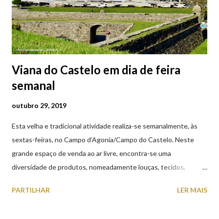
Viana do Castelo em dia de feira
semanal
outubro 29, 2019
Esta velha e tradicional atividade realiza-se semanalmente, às
sextas-feiras, no Campo d’Agonia/Campo do Castelo. Neste
grande espaço de venda ao ar livre, encontra-se uma
diversidade de produtos, nomeadamente louças, tecidos,
roupas, calçado, atoalhados, móveis, vasilhame, ferramentas,
PARTILHAR
LER MAIS
cobres entre muitos outros. Horário de funcionamento | Verão
das 07h00-20h00 / Inverno das 07h00-18h00. Feira Semanal em