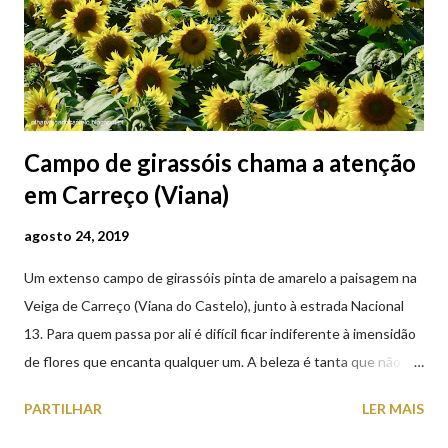
Campo de girassóis chama a atenção
em Carreço (Viana)
agosto 24, 2019
Um extenso campo de girassóis pinta de amarelo a paisagem na
Veiga de Carreço (Viana do Castelo), junto à estrada Nacional
13. Para quem passa por ali é difícil ficar indiferente à imensidão
de flores que encanta qualquer um. A beleza é tanta que não
falta quem pare por alguns minutos para observar os girassóis e
PARTILHAR
LER MAIS
aproveite a paisagem como cenário para tirar algumas
fotografias.