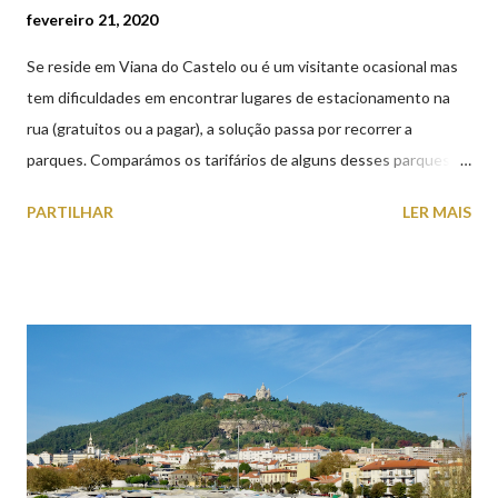
fevereiro 21, 2020
Se reside em Viana do Castelo ou é um visitante ocasional mas
tem dificuldades em encontrar lugares de estacionamento na
rua (gratuitos ou a pagar), a solução passa por recorrer a
parques. Comparámos os tarifários de alguns desses parques de
estacionamento públicos ou privados (tanto à superfície como
PARTILHAR
LER MAIS
subterrâneos) perto do centro da cidade (entenda-se por
centro, a Praça da República). Veja na tabela abaixo quais os mais
baratos e os mais caros. NOTA: O Parque do Gil Eannes e o
Parque da Marina/Cais Viana são à superfície os restantes são
subterrâneos. O Parque da Estação Viana Shopping é grátis de
2ª a 5ª feira a partir das 20:00 (DIAS ÚTEIS)