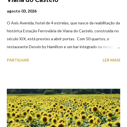
agosto 03, 2026
O Axis Avenida, hotel de 4 estrelas, que nasce da reabilitação da
histórica Estação Ferroviária de Viana do Castelo, construída no
século XIX, está prestes a abrir portas. Com 50 quartos, o
restaurante Desvio by Hamilton e um bar integrado na receção,
o Axis Avenida, inspira-se na temática ferroviária, integrando
PARTILHAR
LER MAIS
peças históricas cedidas pela IP Património que homenageiam a
memória e a identidade deste emblemático edifício. 📸 3 agosto
2026 | @olharvianadocastelo