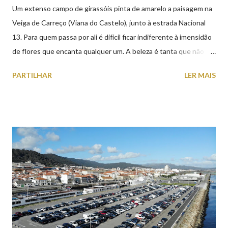
Um extenso campo de girassóis pinta de amarelo a paisagem na
Veiga de Carreço (Viana do Castelo), junto à estrada Nacional
13. Para quem passa por ali é difícil ficar indiferente à imensidão
de flores que encanta qualquer um. A beleza é tanta que não
falta quem pare por alguns minutos para observar os girassóis e
PARTILHAR
LER MAIS
aproveite a paisagem como cenário para tirar algumas
fotografias.