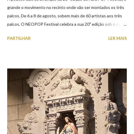
grande o movimento no recinto onde vão ser montados os três
palcos. De 6 a 8 de agosto, sobem mais de 60 artistas aos três
palcos. O NEOPOP Festival celebra a sua 20ª edição sob o nome
ANTIPOP. Considerado o maior evento de música eletrónica em
PARTILHAR
LER MAIS
Portugal e um dos mais prestigiados da Europa, atrai milhares de
visitantes nacionais e internacionais. Realiza-se junto ao Forte
de Santiago da Barra, em Viana do Castelo. 📸 30 julho 2026 |
@olharvianadocastelo Saiba tudo sobre o NEOPOP 2026, AQUI
.