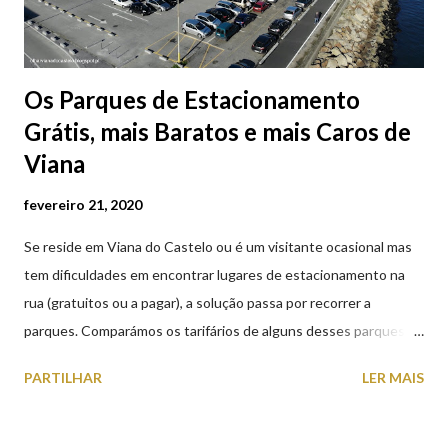
Os Parques de Estacionamento
Grátis, mais Baratos e mais Caros de
Viana
fevereiro 21, 2020
Se reside em Viana do Castelo ou é um visitante ocasional mas
tem dificuldades em encontrar lugares de estacionamento na
rua (gratuitos ou a pagar), a solução passa por recorrer a
parques. Comparámos os tarifários de alguns desses parques de
estacionamento públicos ou privados (tanto à superfície como
PARTILHAR
LER MAIS
subterrâneos) perto do centro da cidade (entenda-se por
centro, a Praça da República). Veja na tabela abaixo quais os mais
baratos e os mais caros. NOTA: O Parque do Gil Eannes e o