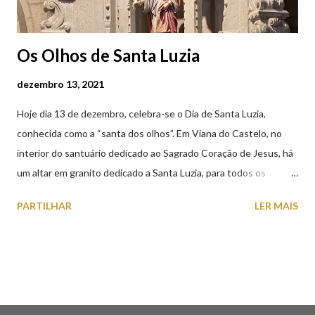
Os Olhos de Santa Luzia
dezembro 13, 2021
Hoje dia 13 de dezembro, celebra-se o Dia de Santa Luzia,
conhecida como a “santa dos olhos”. Em Viana do Castelo, no
interior do santuário dedicado ao Sagrado Coração de Jesus, há
um altar em granito dedicado a Santa Luzia, para todos os
crentes que lhe queiram prestar devoção. Em tempos, existiu
PARTILHAR
LER MAIS
uma capela dedicada a Santa Luzia construída no cimo do monte
com o mesmo nome, que subsistiu até ao ano de 1926, altura em
que foi derrubada para no seu lugar ser construído o templo
dedicado ao Sagrado Coração de Jesus (atualmente Santuário).
A lenda que deu origem à devoção de Santa Luzia como
protetora dos olhos: A história/lenda de Santa Luzia (Luzia de