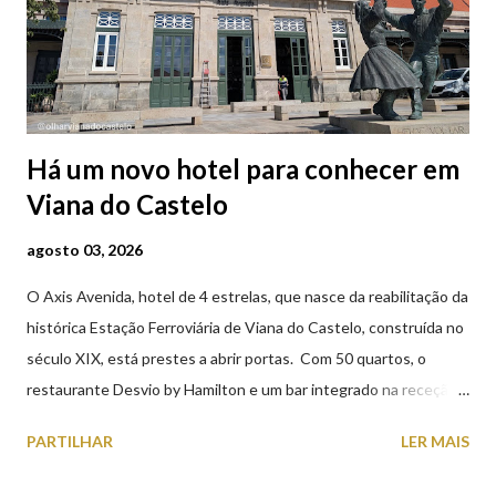
Há um novo hotel para conhecer em
Viana do Castelo
agosto 03, 2026
O Axis Avenida, hotel de 4 estrelas, que nasce da reabilitação da
histórica Estação Ferroviária de Viana do Castelo, construída no
século XIX, está prestes a abrir portas. Com 50 quartos, o
restaurante Desvio by Hamilton e um bar integrado na receção,
o Axis Avenida, inspira-se na temática ferroviária, integrando
PARTILHAR
LER MAIS
peças históricas cedidas pela IP Património que homenageiam a
memória e a identidade deste emblemático edifício. 📸 3 agosto