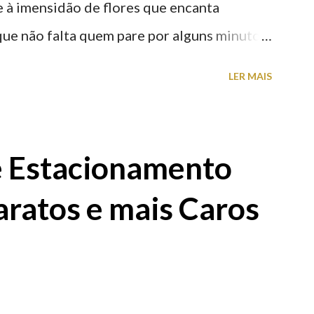
nte à imensidão de flores que encanta
que não falta quem pare por alguns minutos
proveite a paisagem como cenário para tirar
LER MAIS
e Estacionamento
aratos e mais Caros