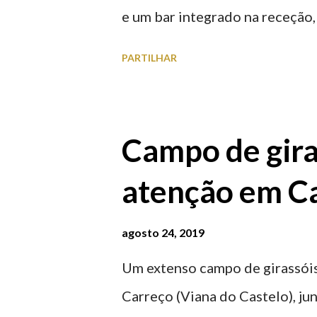
e um bar integrado na receção, 
ferroviária, integrando peças 
PARTILHAR
homenageiam a memória e a ide
agosto 2026 | @olharvianadoc
Campo de gira
atenção em Ca
agosto 24, 2019
Um extenso campo de girassóis
Carreço (Viana do Castelo), ju