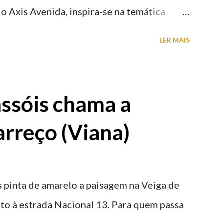
o Axis Avenida, inspira-se na temática
históricas cedidas pela IP Património que
LER MAIS
ntidade deste emblemático edifício. 📸 3
astelo
ssóis chama a
rreço (Viana)
 pinta de amarelo a paisagem na Veiga de
nto à estrada Nacional 13. Para quem passa