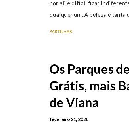
por ali é difícil ficar indifere
qualquer um. A beleza é tanta 
para observar os girassóis e a
PARTILHAR
algumas fotografias.
Os Parques d
Grátis, mais B
de Viana
fevereiro 21, 2020