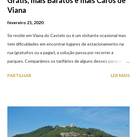
Grátis, mais Baratos e mais Caros de
Viana
fevereiro 21, 2020
Se reside em Viana do Castelo ou é um visitante ocasional mas
tem dificuldades em encontrar lugares de estacionamento na
rua (gratuitos ou a pagar), a solução passa por recorrer a
parques. Comparámos os tarifários de alguns desses parques de
estacionamento públicos ou privados (tanto à superfície como
PARTILHAR
LER MAIS
subterrâneos) perto do centro da cidade (entenda-se por
centro, a Praça da República). Veja na tabela abaixo quais os mais
baratos e os mais caros. NOTA: O Parque do Gil Eannes e o
Parque da Marina/Cais Viana são à superfície os restantes são
subterrâneos. O Parque da Estação Viana Shopping é grátis de
2ª a 5ª feira a partir das 20:00 (DIAS ÚTEIS)