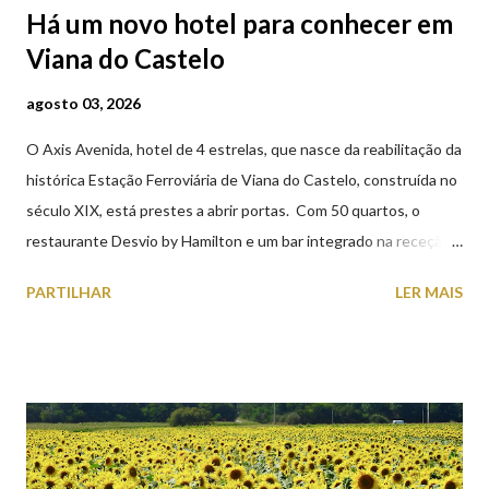
Há um novo hotel para conhecer em
Viana do Castelo
agosto 03, 2026
O Axis Avenida, hotel de 4 estrelas, que nasce da reabilitação da
histórica Estação Ferroviária de Viana do Castelo, construída no
século XIX, está prestes a abrir portas. Com 50 quartos, o
restaurante Desvio by Hamilton e um bar integrado na receção,
o Axis Avenida, inspira-se na temática ferroviária, integrando
PARTILHAR
LER MAIS
peças históricas cedidas pela IP Património que homenageiam a
memória e a identidade deste emblemático edifício. 📸 3 agosto
2026 | @olharvianadocastelo