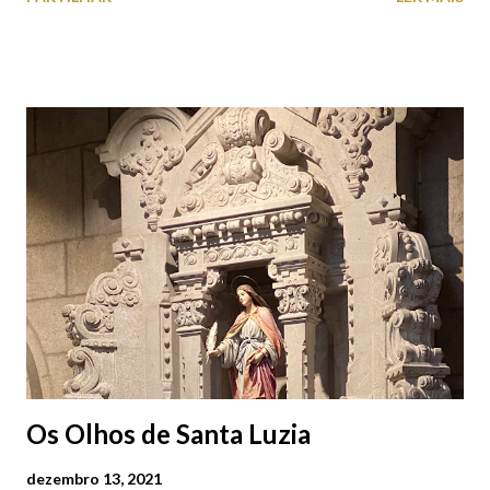
cobres entre muitos outros. Horário de funcionamento | Verão
das 07h00-20h00 / Inverno das 07h00-18h00. Feira Semanal em
Viana do Castelo (2019.10.25) Feira Semanal em Viana do
Castelo (2019.10.25) Feira Semanal em Viana do Castelo
(2019.10.25) Feira Semanal em Viana do Castelo (2019.10.25)
Feira Semanal em Viana do Castelo (2019.10.25) Feira Semanal
em Viana do Castelo (2019.10.25) Feira Semanal em Viana do
Castelo (2019.10.25) Feira Semanal em Viana do Castelo
(2019.10.25)
Os Olhos de Santa Luzia
dezembro 13, 2021