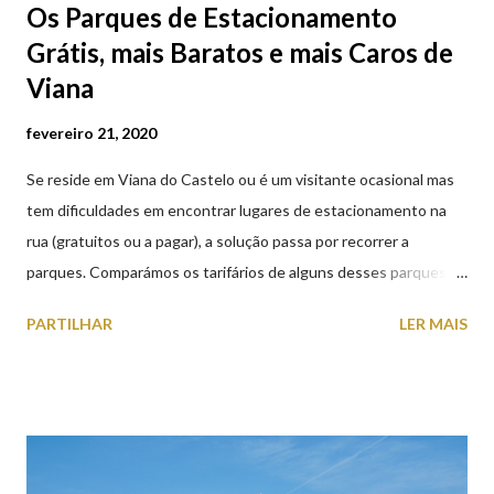
Os Parques de Estacionamento
Grátis, mais Baratos e mais Caros de
Viana
fevereiro 21, 2020
Se reside em Viana do Castelo ou é um visitante ocasional mas
tem dificuldades em encontrar lugares de estacionamento na
rua (gratuitos ou a pagar), a solução passa por recorrer a
parques. Comparámos os tarifários de alguns desses parques de
estacionamento públicos ou privados (tanto à superfície como
PARTILHAR
LER MAIS
subterrâneos) perto do centro da cidade (entenda-se por
centro, a Praça da República). Veja na tabela abaixo quais os mais
baratos e os mais caros. NOTA: O Parque do Gil Eannes e o
Parque da Marina/Cais Viana são à superfície os restantes são
subterrâneos. O Parque da Estação Viana Shopping é grátis de
2ª a 5ª feira a partir das 20:00 (DIAS ÚTEIS)