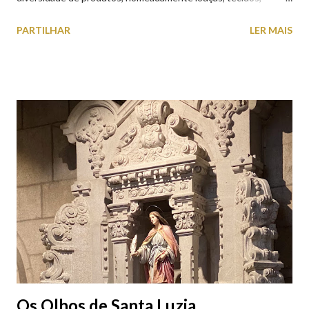
roupas, calçado, atoalhados, móveis, vasilhame, ferramentas,
PARTILHAR
LER MAIS
cobres entre muitos outros. Horário de funcionamento | Verão
das 07h00-20h00 / Inverno das 07h00-18h00. Feira Semanal em
Viana do Castelo (2019.10.25) Feira Semanal em Viana do
Castelo (2019.10.25) Feira Semanal em Viana do Castelo
(2019.10.25) Feira Semanal em Viana do Castelo (2019.10.25)
Feira Semanal em Viana do Castelo (2019.10.25) Feira Semanal
em Viana do Castelo (2019.10.25) Feira Semanal em Viana do
Castelo (2019.10.25) Feira Semanal em Viana do Castelo
(2019.10.25)
Os Olhos de Santa Luzia