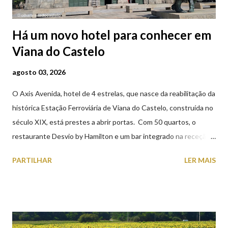
Há um novo hotel para conhecer em
Viana do Castelo
agosto 03, 2026
O Axis Avenida, hotel de 4 estrelas, que nasce da reabilitação da
histórica Estação Ferroviária de Viana do Castelo, construída no
século XIX, está prestes a abrir portas. Com 50 quartos, o
restaurante Desvio by Hamilton e um bar integrado na receção,
o Axis Avenida, inspira-se na temática ferroviária, integrando
PARTILHAR
LER MAIS
peças históricas cedidas pela IP Património que homenageiam a
memória e a identidade deste emblemático edifício. 📸 3 agosto
2026 | @olharvianadocastelo